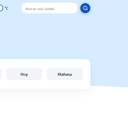
°C
Hoy
Mañana