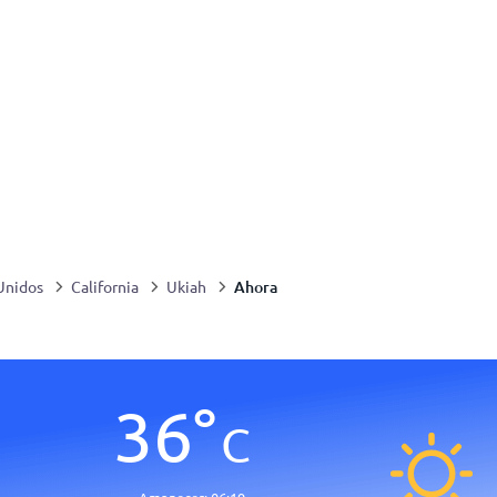
Ahora
Unidos
California
Ukiah
36
°
C