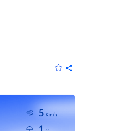
5
Km/h
1
%