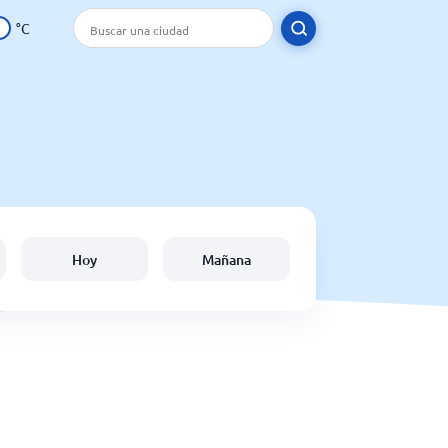
°C
Hoy
Mañana