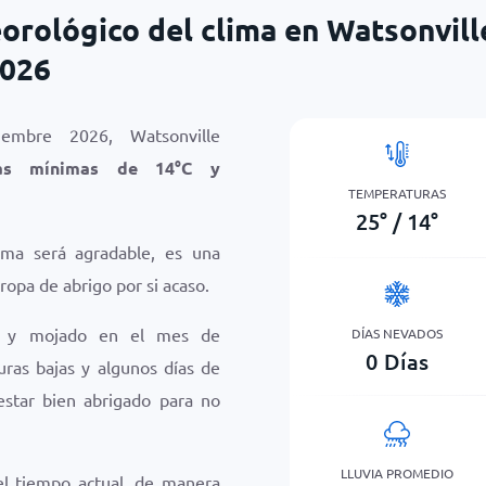
orológico del clima en Watsonvill
2026
embre 2026, Watsonville
ras mínimas de
14
°
C
y
TEMPERATURAS
25
°
/
14
°
ima será agradable, es una
ropa de abrigo por si acaso.
io y mojado en el mes de
DÍAS NEVADOS
0
Días
ras bajas y algunos días de
 estar bien abrigado para no
LLUVIA PROMEDIO
el tiempo actual, de manera