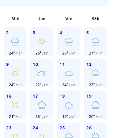
Mié
Jue
Vie
Sáb
2
3
4
5
24
°
26
°
26
°
27
°
/
12
°
/
13
°
/
14
°
/
14
°
9
10
11
12
24
°
22
°
24
°
22
°
/
13
°
/
12
°
/
13
°
/
12
°
16
17
18
19
21
°
18
°
19
°
20
°
/
12
°
/
12
°
/
12
°
/
13
°
23
24
25
26