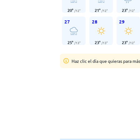
20
°
21
°
23
°
/
12
°
/
12
°
/
12
°
27
28
29
25
°
23
°
23
°
/
13
°
/
13
°
/
12
°
Haz clic el día que quieras para má