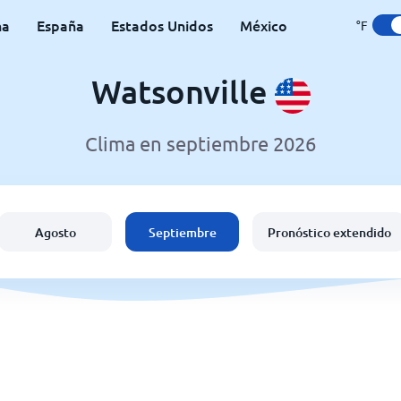
na
España
Estados Unidos
México
°F
Watsonville
Clima en septiembre 2026
Agosto
Septiembre
Pronóstico extendido