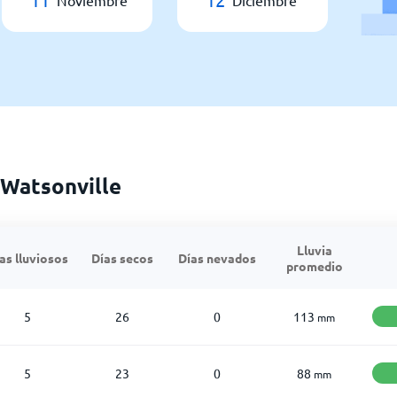
Noviembre
Diciembre
 Watsonville
Lluvia
as lluviosos
Días secos
Días nevados
promedio
5
26
0
113
mm
5
23
0
88
mm