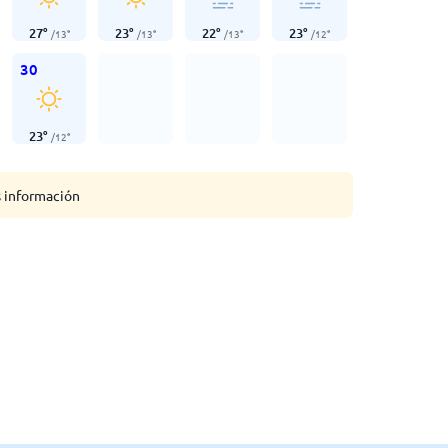
27
°
23
°
22
°
23
°
/
13
°
/
13
°
/
13
°
/
12
°
30
23
°
/
12
°
s información