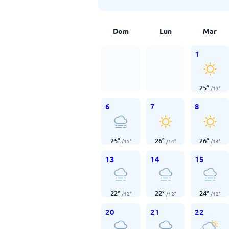
Dom
Lun
Mar
1
25
°
/
13
°
6
7
8
25
°
26
°
26
°
/
15
°
/
14
°
/
14
°
13
14
15
22
°
22
°
24
°
/
12
°
/
12
°
/
12
°
20
21
22