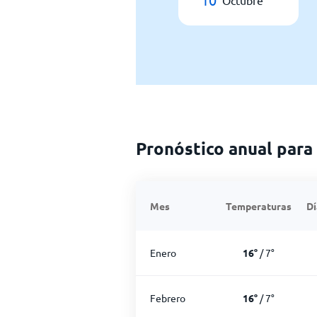
Octubre
Pronóstico anual para
Mes
Temperaturas
Dí
Enero
16
°
/
7
°
Febrero
16
°
/
7
°