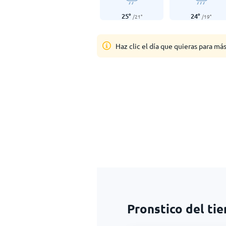
25
°
24
°
/
21
°
/
19
°
Haz clic el día que quieras para má
Pronstico del ti