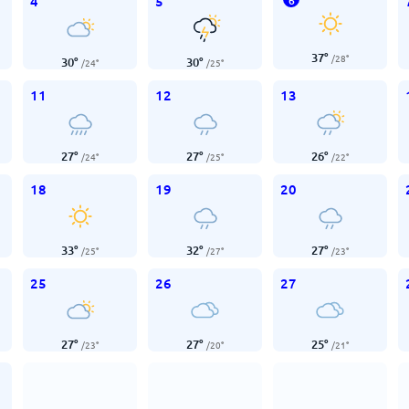
4
5
6
37
°
/
28
°
30
°
30
°
/
24
°
/
25
°
11
12
13
27
°
27
°
26
°
/
24
°
/
25
°
/
22
°
18
19
20
33
°
32
°
27
°
/
25
°
/
27
°
/
23
°
25
26
27
27
°
27
°
25
°
/
23
°
/
20
°
/
21
°