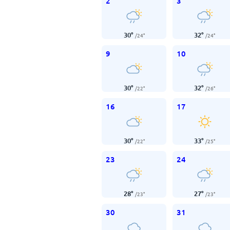
2
3
30
°
32
°
/
24
°
/
24
°
9
10
30
°
32
°
/
22
°
/
26
°
16
17
30
°
33
°
/
22
°
/
25
°
23
24
28
°
27
°
/
23
°
/
23
°
30
31