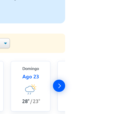
Domingo
Lunes
Ago 23
Ago 24
28
°
23
°
27
°
23
°
/
/