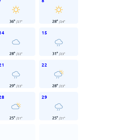
7
8
36
°
28
°
/
27
°
/
24
°
14
15
28
°
31
°
/
22
°
/
23
°
21
22
29
°
28
°
/
23
°
/
23
°
28
29
25
°
25
°
/
21
°
/
21
°