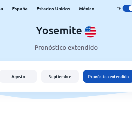
na
España
Estados Unidos
México
°F
Yosemite
Pronóstico extendido
Agosto
Septiembre
Pronóstico extendido