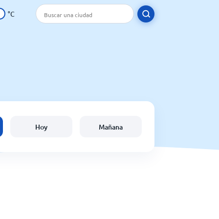
°C
Hoy
Mañana