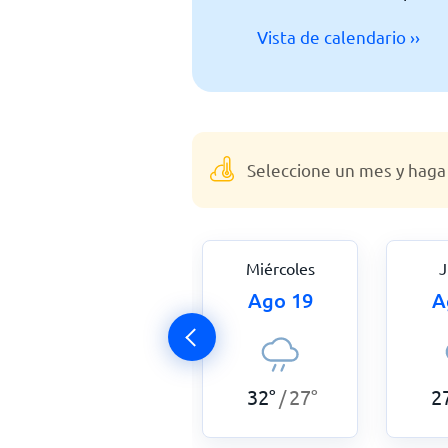
Vista de calendario ››
Seleccione un mes y haga 
Martes
Miércoles
J
Ago 18
Ago 19
A
33
°
25
°
/
32
°
27
°
2
/