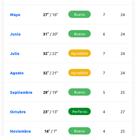
Mayo
27
°
/
16
°
Bueno
7
24
Junio
31
°
/
20
°
Bueno
6
24
Julio
32
°
/
22
°
Agradable
7
24
Agosto
32
°
/
21
°
Agradable
7
24
Septiembre
29
°
/
19
°
Bueno
5
25
Octubre
23
°
/
13
°
Perfecto
4
27
Noviembre
16
°
/
7
°
Bueno
4
25