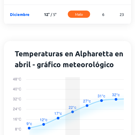
Diciembre
12
°
/
5
°
Malo
6
23
Temperaturas en Alpharetta en
abril - gráfico meteorológico