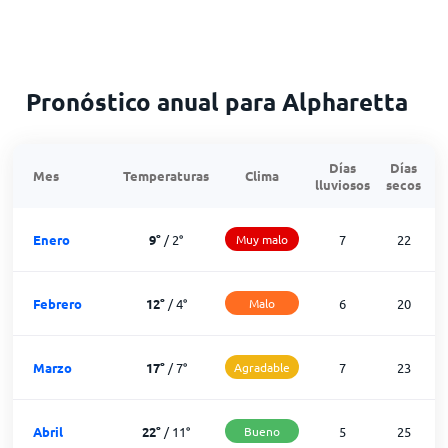
Pronóstico anual para Alpharetta
Días
Días
Mes
Temperaturas
Clima
lluviosos
secos
n
Enero
9
°
/
2
°
Muy malo
7
22
Febrero
12
°
/
4
°
Malo
6
20
Marzo
17
°
/
7
°
Agradable
7
23
Abril
22
°
/
11
°
Bueno
5
25