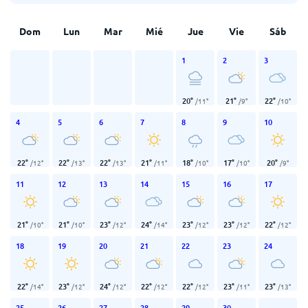
Dom
Lun
Mar
Mié
Jue
Vie
Sáb
1
2
3
20
°
21
°
22
°
/
11
°
/
9
°
/
10
°
4
5
6
7
8
9
10
22
°
22
°
22
°
21
°
18
°
17
°
20
°
/
12
°
/
13
°
/
13
°
/
11
°
/
10
°
/
10
°
/
9
°
11
12
13
14
15
16
17
21
°
21
°
23
°
24
°
23
°
23
°
22
°
/
10
°
/
10
°
/
12
°
/
14
°
/
12
°
/
12
°
/
12
°
18
19
20
21
22
23
24
22
°
23
°
24
°
22
°
22
°
23
°
23
°
/
14
°
/
12
°
/
12
°
/
12
°
/
12
°
/
11
°
/
13
°
25
26
27
28
29
30