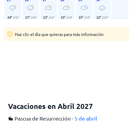
24
°
21
°
23
°
25
°
25
°
22
°
/
13
°
/
13
°
/
12
°
/
14
°
/
15
°
/
15
°
Haz clic el día que quieras para más información
Vacaciones en Abril 2027
🐇 Pascua de Resurrección -
5 de abril