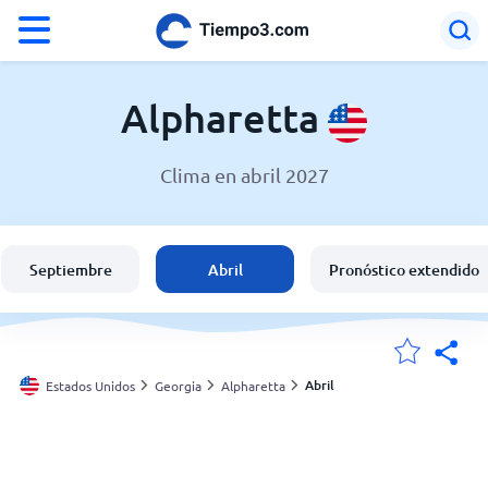
°F
°C
Alpharetta
Clima en abril 2027
El clima en Alpharetta
Estados Unidos
Septiembre
Abril
Pronóstico extendido
España
Argentina
Abril
Estados Unidos
Georgia
Alpharetta
Mis ubicaciones