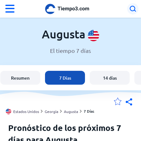
°F
°C
Augusta
El tiempo 7 días
El clima en Augusta
Estados Unidos
Resumen
7 Días
14 días
España
Argentina
7 Días
Estados Unidos
Georgia
Augusta
Pronóstico de los próximos 7
Mis ubicaciones
días para Augusta