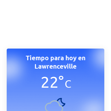
Tiempo para hoy en
Lawrenceville
22
°
C