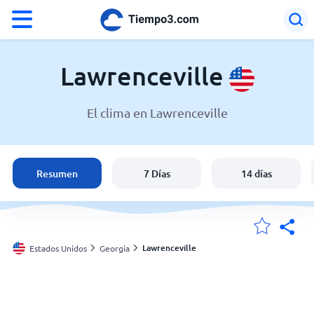
°F
°C
Lawrenceville
El clima en Lawrenceville
El clima en Lawrenceville
Estados Unidos
Resumen
7 Días
14 días
España
Argentina
Lawrenceville
Estados Unidos
Georgia
Mis ubicaciones