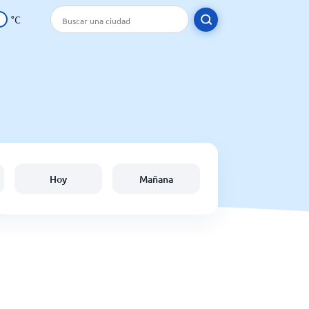
°C
Hoy
Mañana