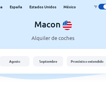
na
España
Estados Unidos
México
°F
Macon
Alquiler de coches
Agosto
Septiembre
Pronóstico extendido