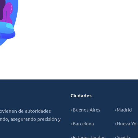
Ciudades
› Buenos Aires
› Madrid
ovienen de autoridades
undo, asegurando precisión y
› Barcelona
› Nueva Yo
› Estados Unidos
› Sevilla