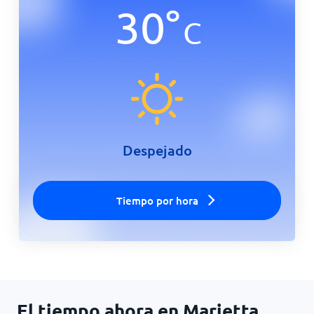
30
°
C
Inicio
Despejado
Tiempo por hora
El tiempo ahora en Marietta