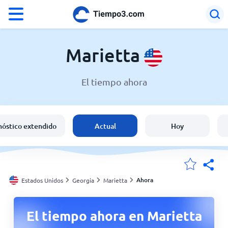
°F
°C
Marietta
El tiempo ahora
El clima en Marietta
Estados Unidos
nóstico extendido
Actual
Hoy
España
Argentina
Ahora
Estados Unidos
Georgia
Marietta
Mis ubicaciones
El tiempo ahora en Marietta