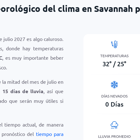
orológico del clima en Savannah pa
 julio 2027 es algo caluroso.
os, donde hay temperaturas
TEMPERATURAS
C
, es muy importante beber
32
°
/
25
°
co.
 la mitad del mes de julio en
 15 días de lluvia
, así que
DÍAS NEVADOS
dado que serán muy útiles si
0
Días
el tiempo actual, de manera
e pronóstico del
tiempo para
LLUVIA PROMEDIO