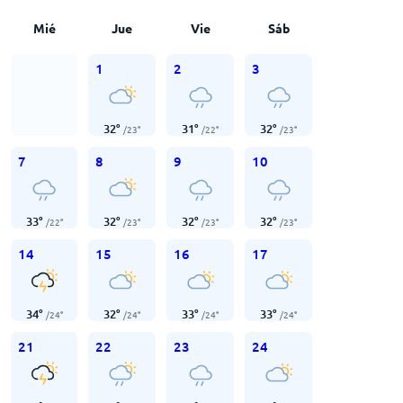
Mié
Jue
Vie
Sáb
1
2
3
32
°
31
°
32
°
/
23
°
/
22
°
/
23
°
7
8
9
10
33
°
32
°
32
°
32
°
/
22
°
/
23
°
/
23
°
/
23
°
14
15
16
17
34
°
32
°
33
°
33
°
/
24
°
/
24
°
/
24
°
/
24
°
21
22
23
24