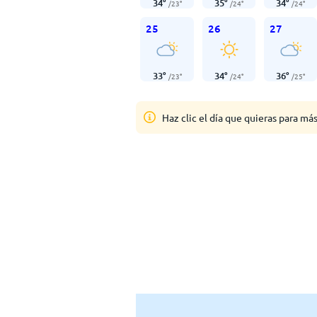
34
°
35
°
34
°
/
23
°
/
24
°
/
24
°
25
26
27
33
°
34
°
36
°
/
23
°
/
24
°
/
25
°
Haz clic el día que quieras para má