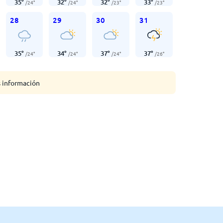
35
°
32
°
32
°
33
°
/
24
°
/
24
°
/
23
°
/
23
°
28
29
30
31
35
°
34
°
37
°
37
°
/
24
°
/
24
°
/
24
°
/
26
°
s información