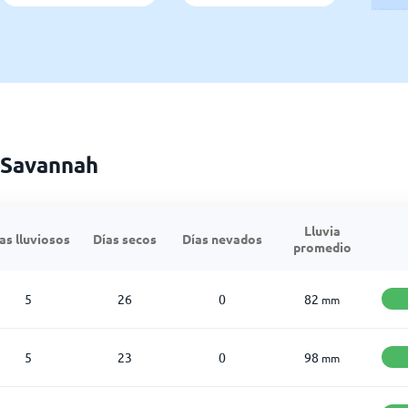
 Savannah
Lluvia
as lluviosos
Días secos
Días nevados
promedio
5
26
0
82
mm
5
23
0
98
mm