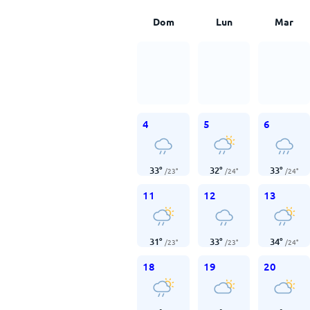
Dom
Lun
Mar
4
5
6
33
°
32
°
33
°
/
23
°
/
24
°
/
24
°
11
12
13
31
°
33
°
34
°
/
23
°
/
23
°
/
24
°
18
19
20