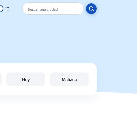
°C
Hoy
Mañana