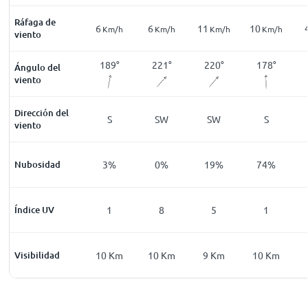
Ráfaga de
10
6
6
11
10
Km/h
Km/h
Km/h
Km/h
Km/h
Km/h
viento
166
°
162
°
189
°
221
°
220
°
178
°
Ángulo del
viento
Dirección del
SSE
SSE
S
SW
SW
S
viento
0
%
Nubosidad
1
%
3
%
0
%
19
%
74
%
0
Índice UV
0
1
8
5
1
0
Km
Visibilidad
10
Km
10
Km
10
Km
9
Km
10
Km