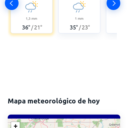
1,3
mm
1
mm
0
36
°
21
°
35
°
23
°
34
°
/
/
Mapa meteorológico de hoy
+