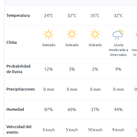
22
°
C
Temperatura
21
°
C
24
°
C
32
°
C
35
°
C
32
°
C
Clima
pejado
Despejado
Soleado
Soleado
Soleado
Lluvia
moderada a
mo
intervalos
in
Probabilidad
12
%
14
%
12
%
3
%
2
%
9
%
de lluvia
mm
Precipitaciones
0
mm
0
mm
0
mm
0
mm
0
mm
0
88
%
Humedad
92
%
87
%
60
%
37
%
44
%
Velocidad del
6
5
5
10
9
Km/h
Km/h
Km/h
Km/h
Km/h
Km/h
viento