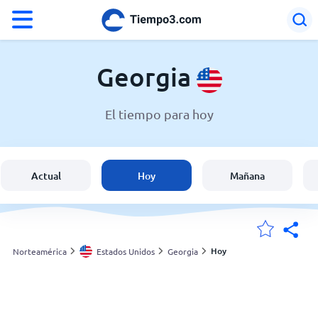
°F
°C
Georgia
El tiempo para hoy
El clima en Georgia
Estados Unidos
Actual
Hoy
Mañana
España
Argentina
Hoy
Norteamérica
Estados Unidos
Georgia
Mis ubicaciones