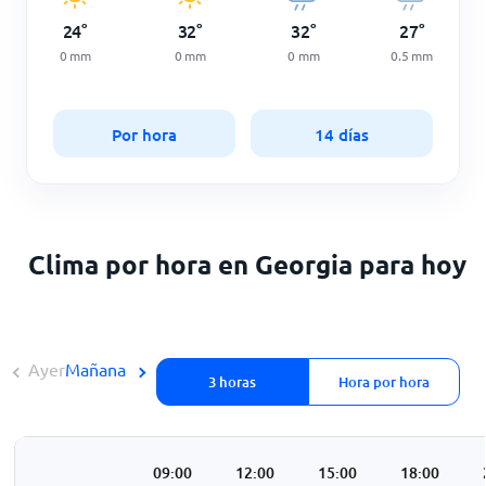
24
°
32
°
32
°
27
°
0
mm
0
mm
0
mm
0.5
mm
Por hora
14 días
Clima por hora en Georgia para hoy
Ayer
Mañana
3 horas
Hora por hora
3:00
06:00
09:00
12:00
15:00
18:00