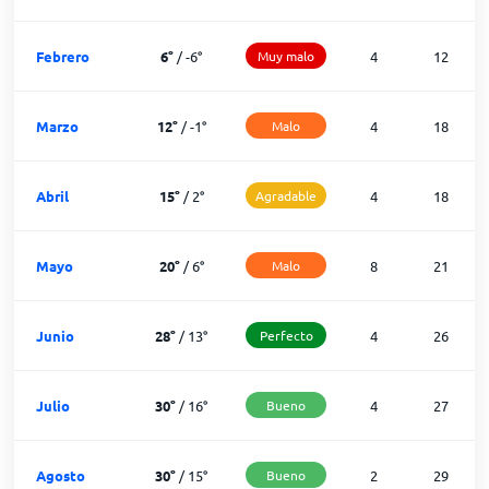
Febrero
6
°
/
-6
°
Muy malo
4
12
Marzo
12
°
/
-1
°
Malo
4
18
Abril
15
°
/
2
°
Agradable
4
18
Mayo
20
°
/
6
°
Malo
8
21
Junio
28
°
/
13
°
Perfecto
4
26
Julio
30
°
/
16
°
Bueno
4
27
Agosto
30
°
/
15
°
Bueno
2
29