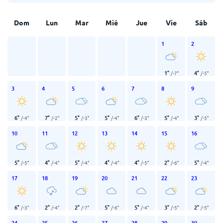
Dom
Lun
Mar
Mié
Jue
Vie
Sáb
1
2
1
°
4
°
/
-7
°
/
-5
°
3
4
5
6
7
8
9
6
°
7
°
5
°
5
°
6
°
5
°
3
°
/
-4
°
/
-2
°
/
-3
°
/
-4
°
/
-3
°
/
-4
°
/
-5
°
10
11
12
13
14
15
16
5
°
4
°
5
°
4
°
4
°
2
°
5
°
/
-5
°
/
-4
°
/
-4
°
/
-4
°
/
-5
°
/
-6
°
/
-4
°
17
18
19
20
21
22
23
6
°
2
°
2
°
5
°
5
°
3
°
2
°
/
-3
°
/
-4
°
/
-7
°
/
-6
°
/
-4
°
/
-5
°
/
-5
°
24
25
26
27
28
29
30