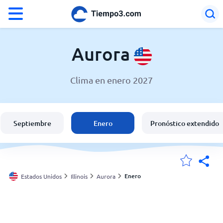
°F
°C
Aurora
Clima en enero 2027
El clima en Aurora
Estados Unidos
Septiembre
Enero
Pronóstico extendido
España
Argentina
Enero
Estados Unidos
Illinois
Aurora
Mis ubicaciones