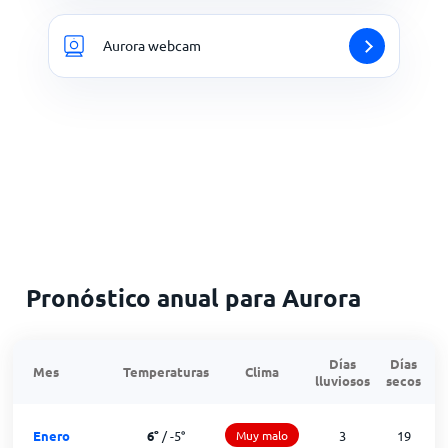
Aurora webcam
Pronóstico anual para Aurora
Días
Días
Mes
Temperaturas
Clima
lluviosos
secos
n
Enero
6
°
/
-5
°
Muy malo
3
19