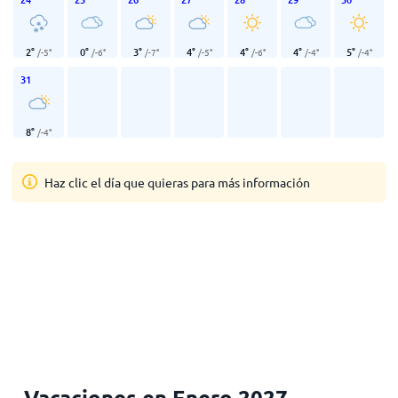
2
°
0
°
3
°
4
°
4
°
4
°
5
°
/
-5
°
/
-6
°
/
-7
°
/
-5
°
/
-6
°
/
-4
°
/
-4
°
31
8
°
/
-4
°
Haz clic el día que quieras para más información
Vacaciones en Enero 2027