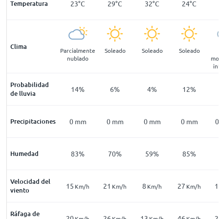
18
°
C
Temperatura
17
°
C
23
°
C
29
°
C
32
°
C
24
°
C
Clima
pejado
Soleado
Parcialmente
Soleado
Soleado
Soleado
nublado
mo
in
Probabilidad
13
%
13
%
14
%
6
%
4
%
12
%
de lluvia
mm
Precipitaciones
0
mm
0
mm
0
mm
0
mm
0
mm
0
89
%
Humedad
90
%
83
%
70
%
59
%
85
%
Velocidad del
9
15
21
8
27
1
Km/h
Km/h
Km/h
Km/h
Km/h
Km/h
viento
Ráfaga de
19
20
26
13
46
2
Km/h
Km/h
Km/h
Km/h
Km/h
Km/h