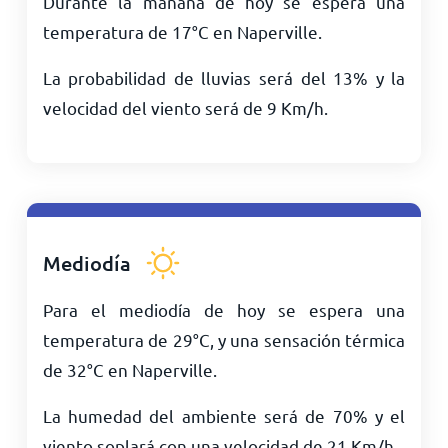
Durante la mañana de hoy se espera una
temperatura de
17
°
C
en Naperville.
La probabilidad de lluvias será del 13% y la
velocidad del viento será de
9
Km/h
.
Mediodía
Para el mediodía de hoy se espera una
temperatura de
29
°
C
, y una sensación térmica
de
32
°
C
en Naperville.
La humedad del ambiente será de 70% y el
viento soplará con una velocidad de
21
Km/h
.