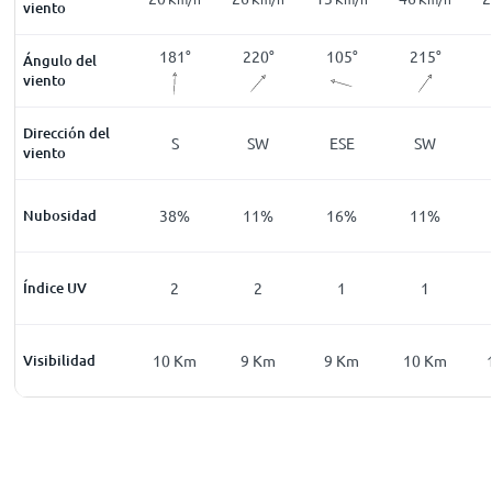
viento
187
°
169
°
181
°
220
°
105
°
215
°
Ángulo del
viento
Dirección del
S
S
S
SW
ESE
SW
viento
8
%
Nubosidad
0
%
38
%
11
%
16
%
11
%
0
Índice UV
0
2
2
1
1
0
Km
Visibilidad
10
Km
10
Km
9
Km
9
Km
10
Km