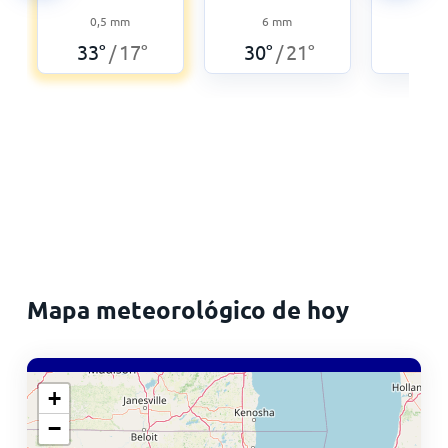
0,5
mm
6
mm
5
33
°
17
°
30
°
21
°
30
°
/
/
Mapa meteorológico de hoy
+
−