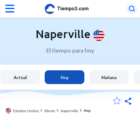
°F
°C
Naperville
El tiempo para hoy
El clima en Naperville
Estados Unidos
Actual
Hoy
Mañana
España
Argentina
Hoy
Estados Unidos
Illinois
Naperville
Mis ubicaciones