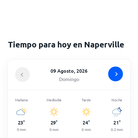
Inicio
Tiempo para hoy en Naperville
09 Agosto, 2026
Domingo
Mañana
Mediodía
Tarde
Noche
23
°
29
°
24
°
21
°
0
mm
0
mm
0
mm
0.2
mm