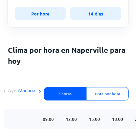
Por hora
14 días
Clima por hora en Naperville para
hoy
Ayer
Mañana
3 horas
Hora por hora
3:00
06:00
09:00
12:00
15:00
18:00