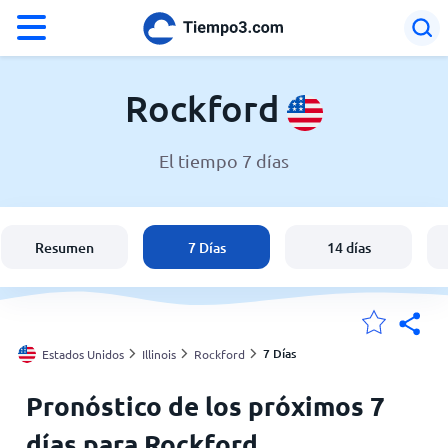
°F
°C
Rockford
El tiempo 7 días
El clima en Rockford
Estados Unidos
Resumen
7 Días
14 días
España
Argentina
7 Días
Estados Unidos
Illinois
Rockford
Pronóstico de los próximos 7
Mis ubicaciones
días para Rockford