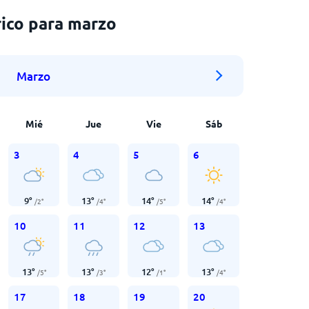
ico para marzo
Marzo
Mié
Jue
Vie
Sáb
3
4
5
6
9
°
13
°
14
°
14
°
/
2
°
/
4
°
/
5
°
/
4
°
10
11
12
13
13
°
13
°
12
°
13
°
/
5
°
/
3
°
/
1
°
/
4
°
17
18
19
20