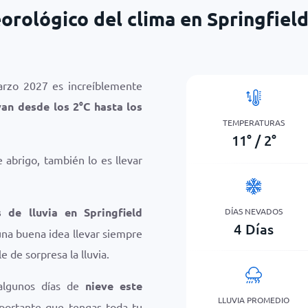
orológico del clima en Springfiel
arzo 2027 es increíblemente
van desde los
2
°
C
hasta los
TEMPERATURAS
11
°
/
2
°
abrigo, también lo es llevar
 de lluvia en Springfield
DÍAS NEVADOS
4
Días
na buena idea llevar siempre
e de sorpresa la lluvia.
algunos días de
nieve este
LLUVIA PROMEDIO
mportante que tengas toda tu