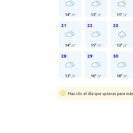
14
°
13
°
11
°
/
5
°
/
5
°
/
3
°
21
22
23
14
°
15
°
13
°
/
3
°
/
5
°
/
5
°
28
29
30
13
°
16
°
18
°
/
2
°
/
5
°
/
8
°
Haz clic el día que quieras para má