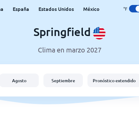
na
España
Estados Unidos
México
°F
Springfield
Clima en marzo 2027
Agosto
Septiembre
Pronóstico extendido