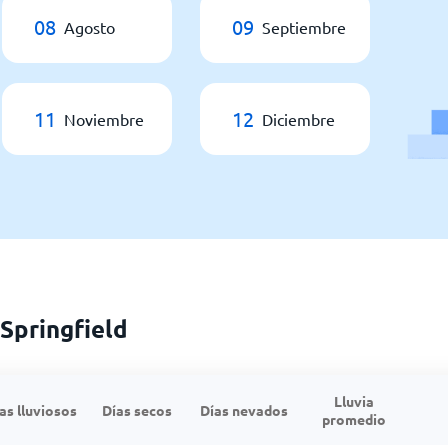
08
09
Agosto
Septiembre
11
12
Noviembre
Diciembre
Springfield
Lluvia
as lluviosos
Días secos
Días nevados
promedio