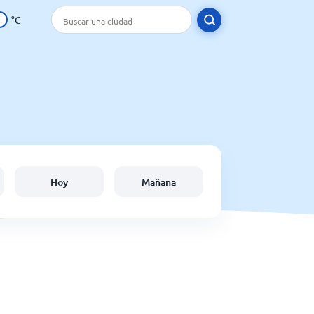
°C
Hoy
Mañana