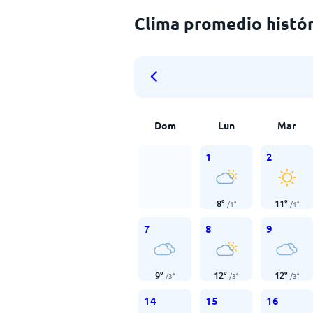
Clima promedio histór
Dom
Lun
Mar
1
2
8
°
11
°
/
1
°
/
1
°
7
8
9
9
°
12
°
12
°
/
3
°
/
3
°
/
3
°
14
15
16