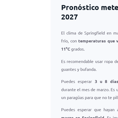
Pronóstico mete
2027
El clima de Springfield en m
frío, con
temperaturas que 
11
°
C
grados.
Es recomendable usar ropa de 
guantes y bufanda.
Puedes esperar
3 u 8 días
durante el mes de marzo. Es u
un paragüas para que no te pill
Puedes esperar que hayan 
marzo en Springfield
. Es i