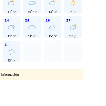
11
°
10
°
13
°
14
°
/
0
°
/
-1
°
/
0
°
/
1
°
24
25
26
27
11
°
14
°
15
°
10
°
/
3
°
/
5
°
/
4
°
/
3
°
31
13
°
/
7
°
s información