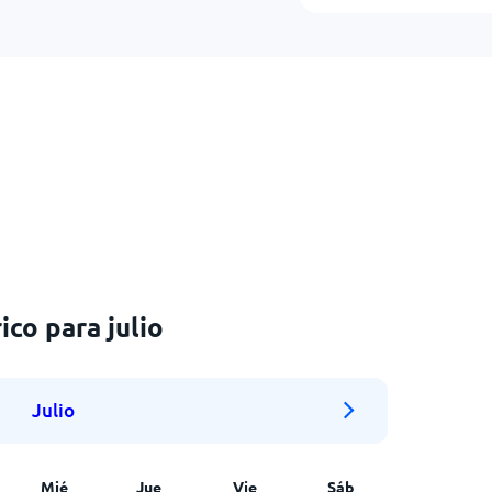
co para julio
Julio
Mié
Jue
Vie
Sáb