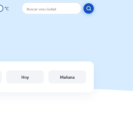
°C
Hoy
Mañana