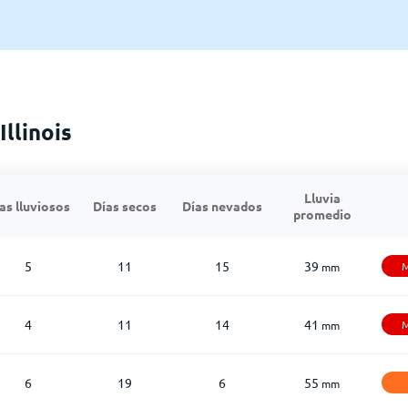
Illinois
Lluvia
as lluviosos
Días secos
Días nevados
promedio
5
11
15
39
M
mm
4
11
14
41
M
mm
6
19
6
55
mm