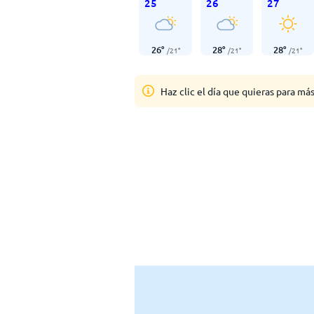
25
26
27
26
°
28
°
28
°
/
21
°
/
21
°
/
21
°
Haz clic el día que quieras para má