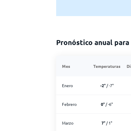
Pronóstico anual para 
Mes
Temperaturas
Dí
Enero
-2
°
/
-7
°
Febrero
0
°
/
-6
°
Marzo
7
°
/
1
°