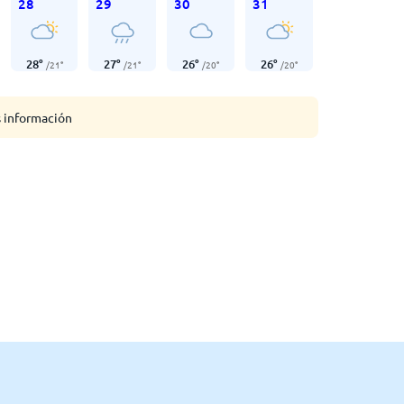
28
29
30
31
28
°
27
°
26
°
26
°
/
21
°
/
21
°
/
20
°
/
20
°
s información