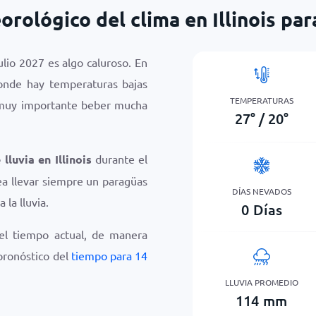
rológico del clima en Illinois par
julio 2027 es algo caluroso. En
donde hay temperaturas bajas
TEMPERATURAS
 muy importante beber mucha
27
°
/
20
°
 lluvia en Illinois
durante el
ea llevar siempre un paragüas
DÍAS NEVADOS
 la lluvia.
0
Días
del tiempo actual, de manera
 pronóstico del
tiempo para 14
LLUVIA PROMEDIO
114
mm