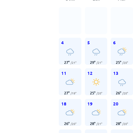
4
5
6
27
°
29
°
25
°
/
21
°
/
21
°
/
20
°
11
12
13
27
°
25
°
26
°
/
19
°
/
20
°
/
20
°
18
19
20
26
°
28
°
28
°
/
20
°
/
21
°
/
20
°