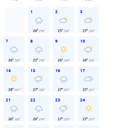
1
2
3
26
°
25
°
27
°
/
19
°
/
20
°
/
20
°
7
8
9
10
26
°
25
°
26
°
26
°
/
20
°
/
19
°
/
20
°
/
20
°
14
15
16
17
28
°
27
°
27
°
25
°
/
21
°
/
22
°
/
21
°
/
21
°
21
22
23
24
26
°
26
°
27
°
27
°
/
20
°
/
19
°
/
20
°
/
21
°