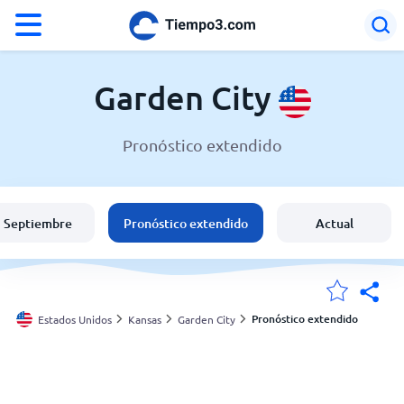
°F
°C
Garden City
Pronóstico extendido
El clima en Garden City
Estados Unidos
Septiembre
Pronóstico extendido
Actual
España
Argentina
Pronóstico extendido
Estados Unidos
Kansas
Garden City
Mis ubicaciones