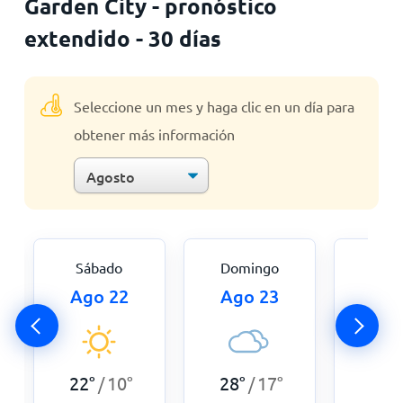
Garden City - pronóstico
extendido - 30 días
Seleccione un mes y haga clic en un día para
obtener más información
Sábado
Domingo
Lu
Ago 22
Ago 23
Ago
30
°
22
°
10
°
28
°
17
°
/
/