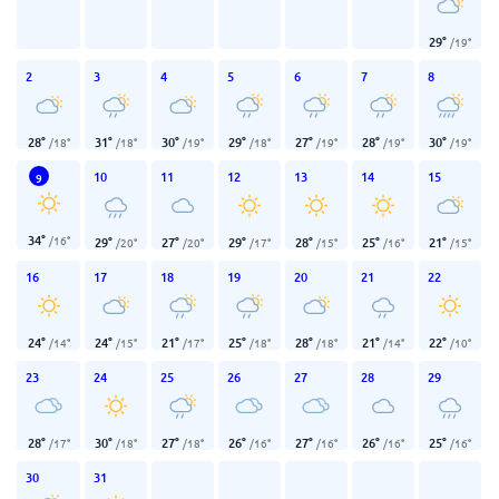
29
°
/
19
°
2
3
4
5
6
7
8
28
°
31
°
30
°
29
°
27
°
28
°
30
°
/
18
°
/
18
°
/
19
°
/
18
°
/
19
°
/
19
°
/
19
°
10
11
12
13
14
15
9
34
°
/
16
°
29
°
27
°
29
°
28
°
25
°
21
°
/
20
°
/
20
°
/
17
°
/
15
°
/
16
°
/
15
°
16
17
18
19
20
21
22
24
°
24
°
21
°
25
°
28
°
21
°
22
°
/
14
°
/
15
°
/
17
°
/
18
°
/
18
°
/
14
°
/
10
°
23
24
25
26
27
28
29
28
°
30
°
27
°
26
°
27
°
26
°
25
°
/
17
°
/
18
°
/
18
°
/
16
°
/
16
°
/
16
°
/
16
°
30
31