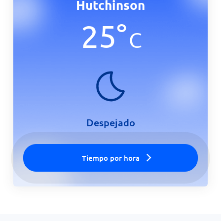
Hutchinson
Inicio
25
°
C
Despejado
Tiempo por hora