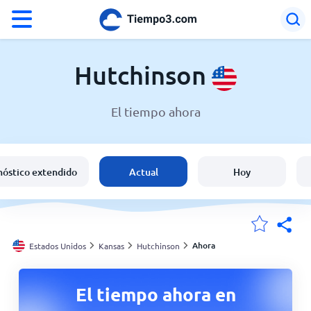
°F
°C
Hutchinson
El tiempo ahora
El clima en Hutchinson
Estados Unidos
nóstico extendido
Actual
Hoy
España
Argentina
Ahora
Estados Unidos
Kansas
Hutchinson
Mis ubicaciones
El tiempo ahora en