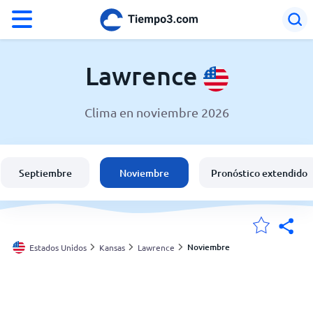
°F
°C
Lawrence
Clima en noviembre 2026
El clima en Lawrence
Estados Unidos
Septiembre
Noviembre
Pronóstico extendido
España
Argentina
Noviembre
Estados Unidos
Kansas
Lawrence
Mis ubicaciones