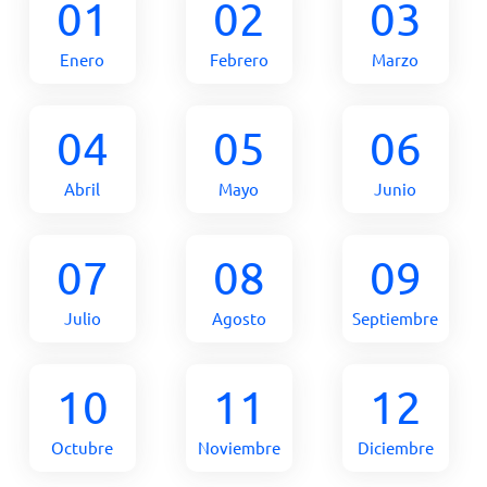
01
02
03
Enero
Febrero
Marzo
04
05
06
Abril
Mayo
Junio
07
08
09
Julio
Agosto
Septiembre
10
11
12
Octubre
Noviembre
Diciembre