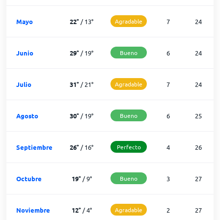
Mayo
22
°
/
13
°
Agradable
7
24
Junio
29
°
/
19
°
Bueno
6
24
Julio
31
°
/
21
°
Agradable
7
24
Agosto
30
°
/
19
°
Bueno
6
25
Septiembre
26
°
/
16
°
Perfecto
4
26
Octubre
19
°
/
9
°
Bueno
3
27
Noviembre
12
°
/
4
°
Agradable
2
27