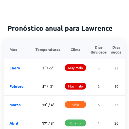
Pronóstico anual para Lawrence
Días
Días
Mes
Temperaturas
Clima
lluviosos
secos
n
Enero
3
°
/
-5
°
Muy malo
3
23
Febrero
5
°
/
-3
°
Muy malo
2
19
Marzo
13
°
/
4
°
Malo
5
23
Abril
17
°
/
8
°
Bueno
4
26