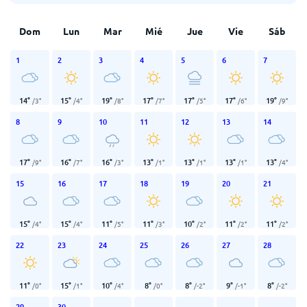
Dom
Lun
Mar
Mié
Jue
Vie
Sáb
1
2
3
4
5
6
7
14
°
15
°
19
°
17
°
17
°
17
°
19
°
/
3
°
/
4
°
/
8
°
/
7
°
/
5
°
/
6
°
/
9
°
8
9
10
11
12
13
14
17
°
16
°
16
°
13
°
13
°
13
°
13
°
/
9
°
/
7
°
/
3
°
/
1
°
/
1
°
/
1
°
/
4
°
15
16
17
18
19
20
21
15
°
15
°
11
°
11
°
10
°
11
°
11
°
/
4
°
/
4
°
/
5
°
/
3
°
/
2
°
/
2
°
/
2
°
22
23
24
25
26
27
28
11
°
15
°
10
°
8
°
8
°
9
°
8
°
/
0
°
/
1
°
/
4
°
/
0
°
/
-2
°
/
-1
°
/
-2
°
29
30