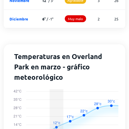
Noviembre
12
°
/
3
°
Agradable
3
26
Diciembre
6
°
/
-1
°
Muy malo
2
25
Temperaturas en Overland
Park en marzo - gráfico
meteorológico