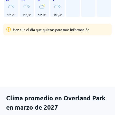
15
°
21
°
18
°
16
°
/
5
°
/
9
°
/
7
°
/
6
°
Haz clic el día que quieras para más información
Clima promedio en Overland Park
en marzo de 2027