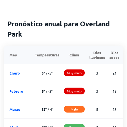
Pronóstico anual para Overland
Park
Días
Días
Mes
Temperaturas
Clima
lluviosos
secos
n
Enero
3
°
/
-5
°
Muy malo
3
21
Febrero
5
°
/
-3
°
Muy malo
3
18
Marzo
12
°
/
4
°
Malo
5
23