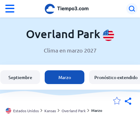
°F
°C
Overland Park
Clima en marzo 2027
El clima en Overland Park
Estados Unidos
Septiembre
Marzo
Pronóstico extendido
España
Argentina
Marzo
Estados Unidos
Kansas
Overland Park
Mis ubicaciones