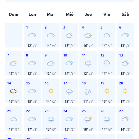
Dom
Lun
Mar
Mié
Jue
Vie
Sáb
1
2
3
4
5
6
12
°
14
°
13
°
16
°
14
°
13
°
/
2
°
/
4
°
/
4
°
/
7
°
/
7
°
/
5
°
7
8
9
10
11
12
13
12
°
12
°
12
°
14
°
12
°
11
°
15
°
/
3
°
/
3
°
/
3
°
/
5
°
/
3
°
/
1
°
/
5
°
14
15
16
17
18
19
20
16
°
15
°
14
°
12
°
11
°
16
°
17
°
/
6
°
/
3
°
/
2
°
/
2
°
/
1
°
/
2
°
/
4
°
21
22
23
24
25
26
27
17
°
17
°
13
°
13
°
18
°
14
°
14
°
/
7
°
/
8
°
/
5
°
/
5
°
/
6
°
/
6
°
/
5
°
28
29
30
31