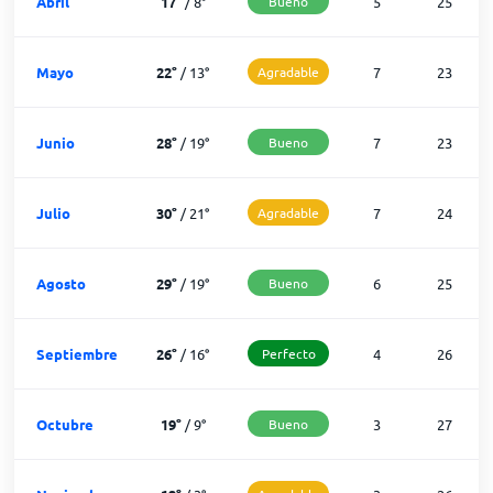
Abril
17
°
/
8
°
Bueno
5
25
Mayo
22
°
/
13
°
Agradable
7
23
Junio
28
°
/
19
°
Bueno
7
23
Julio
30
°
/
21
°
Agradable
7
24
Agosto
29
°
/
19
°
Bueno
6
25
Septiembre
26
°
/
16
°
Perfecto
4
26
Octubre
19
°
/
9
°
Bueno
3
27