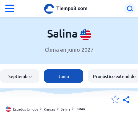
°F
°C
Salina
Clima en junio 2027
El clima en Salina
Estados Unidos
Septiembre
Junio
Pronóstico extendido
España
Argentina
Junio
Estados Unidos
Kansas
Salina
Mis ubicaciones