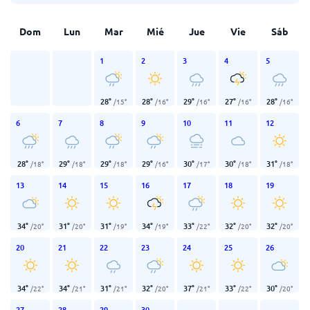
Dom
Lun
Mar
Mié
Jue
Vie
Sáb
1
2
3
4
5
28
°
28
°
29
°
27
°
28
°
/
15
°
/
16
°
/
16
°
/
16
°
/
16
°
6
7
8
9
10
11
12
28
°
29
°
29
°
29
°
30
°
30
°
31
°
/
18
°
/
18
°
/
18
°
/
16
°
/
17
°
/
18
°
/
18
°
13
14
15
16
17
18
19
34
°
31
°
31
°
34
°
33
°
32
°
32
°
/
20
°
/
20
°
/
19
°
/
19
°
/
22
°
/
20
°
/
20
°
20
21
22
23
24
25
26
34
°
34
°
31
°
32
°
37
°
33
°
30
°
/
22
°
/
21
°
/
21
°
/
20
°
/
21
°
/
22
°
/
20
°
27
28
29
30