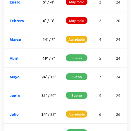
Enero
5
°
/
-4
°
Muy malo
2
24
Febrero
6
°
/
-3
°
Muy malo
2
20
Marzo
14
°
/
3
°
Agradable
4
24
Abril
19
°
/
7
°
Bueno
5
24
Mayo
24
°
/
13
°
Bueno
7
24
Junio
31
°
/
20
°
Bueno
5
25
Julio
34
°
/
22
°
Agradable
6
26