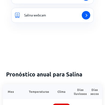
Salina webcam
Pronóstico anual para Salina
Días
Días
Mes
Temperaturas
Clima
lluviosos
secos
n