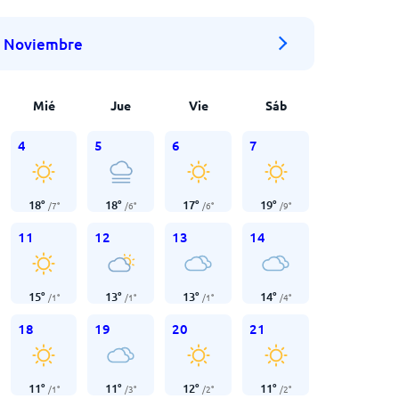
Noviembre
Mié
Jue
Vie
Sáb
4
5
6
7
18
°
18
°
17
°
19
°
/
7
°
/
6
°
/
6
°
/
9
°
11
12
13
14
15
°
13
°
13
°
14
°
/
1
°
/
1
°
/
1
°
/
4
°
18
19
20
21
11
°
11
°
12
°
11
°
/
1
°
/
3
°
/
2
°
/
2
°