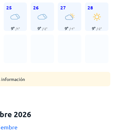
25
26
27
28
9
°
9
°
9
°
9
°
/
1
°
/
-2
°
/
-1
°
/
-2
°
s información
bre 2026
viembre