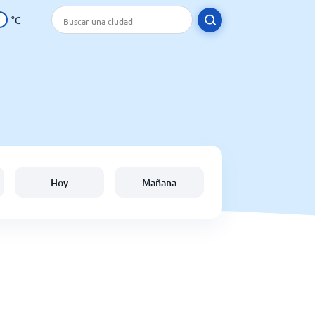
°C
Hoy
Mañana