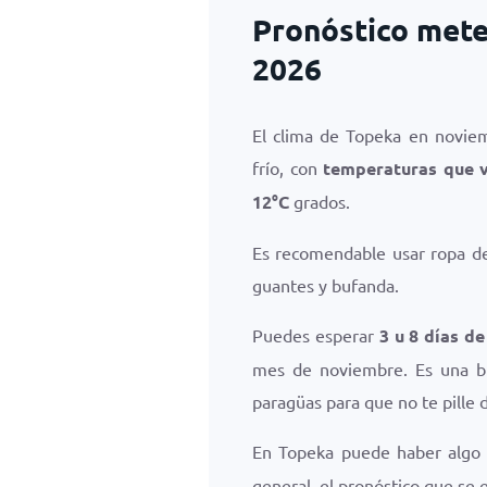
Pronóstico mete
2026
El clima de Topeka en novie
frío, con
temperaturas que 
12
°
C
grados.
Es recomendable usar ropa de 
guantes y bufanda.
Puedes esperar
3 u 8 días de
mes de noviembre. Es una bu
paragüas para que no te pille d
En Topeka puede haber alg
general, el pronóstico que se