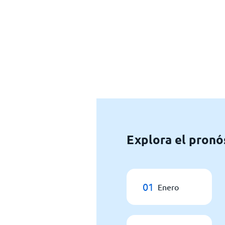
Explora el pronó
01
Enero