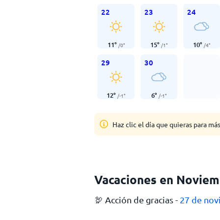
22
23
24
11
°
15
°
10
°
/
0
°
/
1
°
/
4
°
29
30
12
°
6
°
/
-1
°
/
-1
°
Haz clic el día que quieras para má
Vacaciones en Noviem
🦃 Acción de gracias -
27 de no