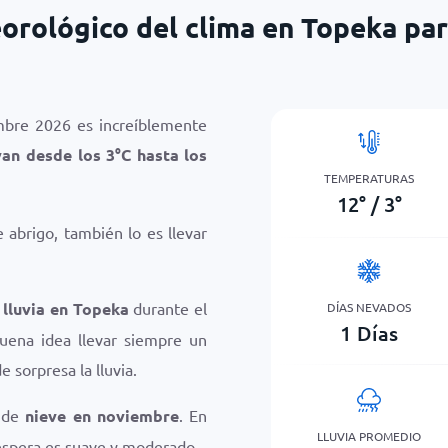
orológico del clima en Topeka pa
mbre 2026 es increíblemente
van desde los
3
°
C
hasta los
TEMPERATURAS
12
°
/
3
°
abrigo, también lo es llevar
 lluvia en Topeka
durante el
DÍAS NEVADOS
1
Días
ena idea llevar siempre un
e sorpresa la lluvia.
o de
nieve en noviembre
. En
LLUVIA PROMEDIO
 espera es suave y moderado.