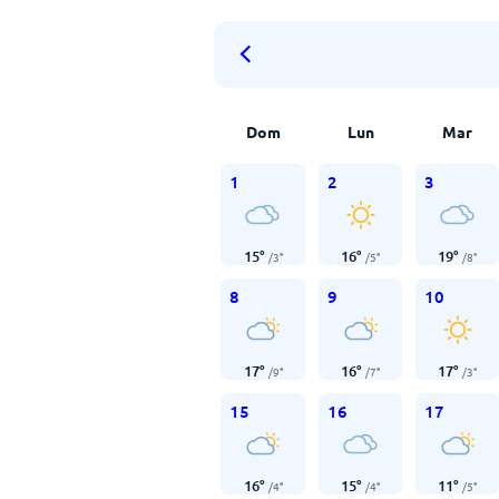
Dom
Lun
Mar
1
2
3
15
°
16
°
19
°
/
3
°
/
5
°
/
8
°
8
9
10
17
°
16
°
17
°
/
9
°
/
7
°
/
3
°
15
16
17
16
°
15
°
11
°
/
4
°
/
4
°
/
5
°