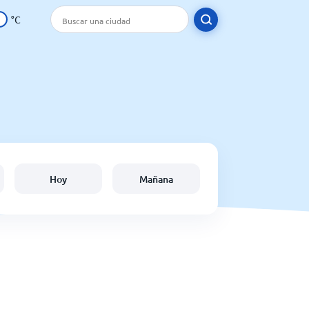
°C
Hoy
Mañana