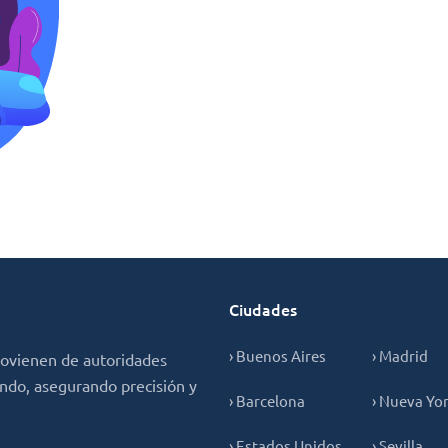
Ciudades
› Buenos Aires
› Madrid
rovienen de autoridades
undo, asegurando precisión y
› Barcelona
› Nueva Yo
› Estados Unidos
› Sevilla