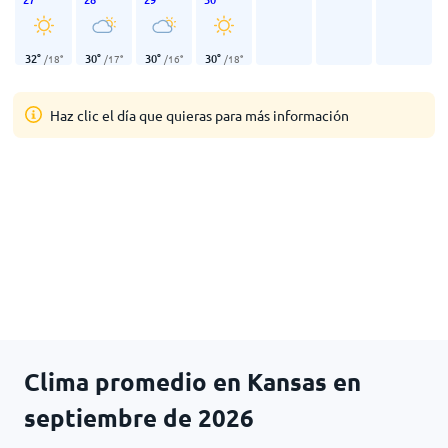
32
°
30
°
30
°
30
°
/
18
°
/
17
°
/
16
°
/
18
°
Haz clic el día que quieras para más información
Clima promedio en Kansas en
septiembre de 2026