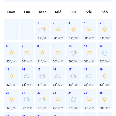
Dom
Lun
Mar
Mié
Jue
Vie
Sáb
1
2
3
4
5
33
°
34
°
33
°
31
°
33
°
/
19
°
/
20
°
/
20
°
/
20
°
/
20
°
6
7
8
9
10
11
12
33
°
34
°
31
°
30
°
30
°
31
°
32
°
/
19
°
/
19
°
/
19
°
/
17
°
/
18
°
/
18
°
/
19
°
13
14
15
16
17
18
19
32
°
31
°
31
°
33
°
33
°
31
°
33
°
/
18
°
/
19
°
/
20
°
/
20
°
/
20
°
/
19
°
/
20
°
20
21
22
23
24
25
26
32
°
30
°
27
°
29
°
27
°
30
°
30
°
/
20
°
/
19
°
/
17
°
/
17
°
/
16
°
/
17
°
/
17
°
27
28
29
30