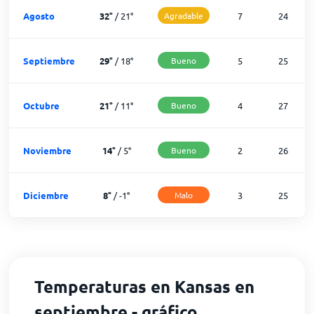
Agosto
32
°
/
21
°
Agradable
7
24
Septiembre
29
°
/
18
°
Bueno
5
25
Octubre
21
°
/
11
°
Bueno
4
27
Noviembre
14
°
/
5
°
Bueno
2
26
Diciembre
8
°
/
-1
°
Malo
3
25
Temperaturas en Kansas en
septiembre - gráfico