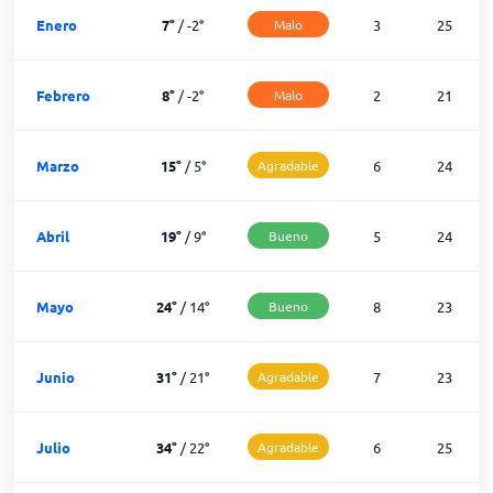
Enero
7
°
/
-2
°
Malo
3
25
Febrero
8
°
/
-2
°
Malo
2
21
Marzo
15
°
/
5
°
Agradable
6
24
Abril
19
°
/
9
°
Bueno
5
24
Mayo
24
°
/
14
°
Bueno
8
23
Junio
31
°
/
21
°
Agradable
7
23
Julio
34
°
/
22
°
Agradable
6
25