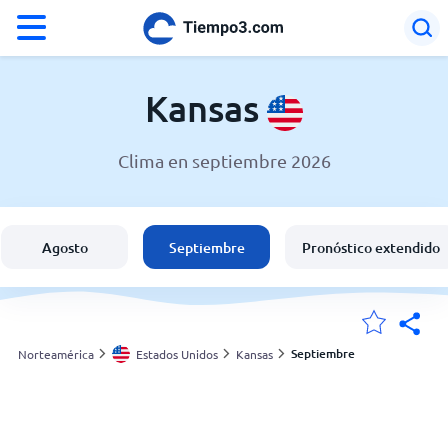
°F
°C
Kansas
Clima en septiembre 2026
El clima en Kansas
Estados Unidos
Agosto
Septiembre
Pronóstico extendido
España
Argentina
Septiembre
Norteamérica
Estados Unidos
Kansas
Mis ubicaciones