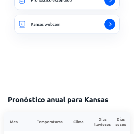
Pronóstico extendido
Kansas webcam
Pronóstico anual para Kansas
Días
Días
Mes
Temperaturas
Clima
lluviosos
secos
n