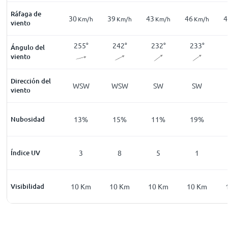
Ráfaga de
30
30
39
43
46
4
Km/h
Km/h
Km/h
Km/h
Km/h
Km/h
viento
236
°
252
°
255
°
242
°
232
°
233
°
Ángulo del
viento
Dirección del
SW
WSW
WSW
WSW
SW
SW
viento
47
%
Nubosidad
17
%
13
%
15
%
11
%
19
%
0
Índice UV
0
3
8
5
1
0
Km
Visibilidad
10
Km
10
Km
10
Km
10
Km
10
Km