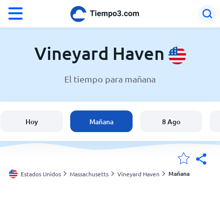
°F
°C
Vineyard Haven
El tiempo para mañana
El clima en Vineyard Haven
Estados Unidos
Hoy
Mañana
8 Ago
España
Argentina
Mañana
Estados Unidos
Massachusetts
Vineyard Haven
Mis ubicaciones