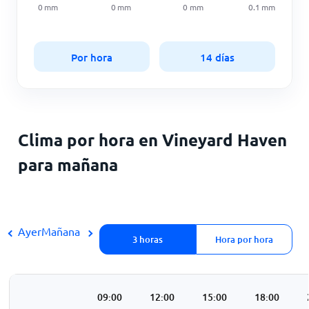
0
mm
0
mm
0
mm
0.1
mm
Por hora
14 días
Clima por hora en Vineyard Haven
para mañana
Ayer
Mañana
3 horas
Hora por hora
3:00
06:00
09:00
12:00
15:00
18:00