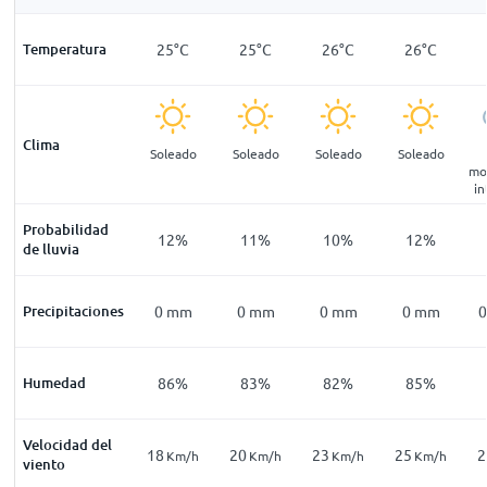
24
°
C
Temperatura
24
°
C
25
°
C
25
°
C
26
°
C
26
°
C
Clima
ialmente
Soleado
Soleado
Soleado
Soleado
Soleado
blado
mo
in
Probabilidad
21
%
16
%
12
%
11
%
10
%
12
%
de lluvia
mm
Precipitaciones
0
mm
0
mm
0
mm
0
mm
0
mm
0
94
%
Humedad
93
%
86
%
83
%
82
%
85
%
Velocidad del
17
18
20
23
25
2
Km/h
Km/h
Km/h
Km/h
Km/h
Km/h
viento