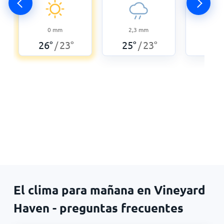
0
0
mm
2,3
mm
26
°
26
°
23
°
25
°
23
°
/
/
El clima para mañana en Vineyard
Haven - preguntas frecuentes