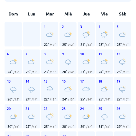
Dom
Lun
Mar
Mié
Jue
Vie
Sáb
1
2
3
4
5
22
°
25
°
21
°
23
°
25
°
/
10
°
/
12
°
/
13
°
/
12
°
/
13
°
6
7
8
9
10
11
12
24
°
25
°
23
°
20
°
23
°
24
°
25
°
/
15
°
/
15
°
/
15
°
/
14
°
/
13
°
/
12
°
/
15
°
13
14
15
16
17
18
19
26
°
24
°
22
°
24
°
25
°
25
°
27
°
/
15
°
/
14
°
/
13
°
/
13
°
/
14
°
/
14
°
/
16
°
20
21
22
23
24
25
26
30
°
27
°
25
°
28
°
29
°
31
°
29
°
/
16
°
/
15
°
/
16
°
/
17
°
/
17
°
/
18
°
/
16
°
27
28
29
30