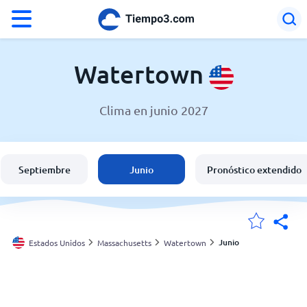
°F
°C
Watertown
Clima en junio 2027
El clima en Watertown
Estados Unidos
Septiembre
Junio
Pronóstico extendido
España
Argentina
Junio
Estados Unidos
Massachusetts
Watertown
Mis ubicaciones