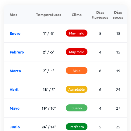
Días
Días
Mes
Temperaturas
Clima
lluviosos
secos
n
Enero
1
°
/
-5
°
Muy malo
5
18
Febrero
2
°
/
-5
°
Muy malo
4
15
Marzo
7
°
/
-1
°
Malo
6
19
Abril
13
°
/
5
°
Agradable
6
24
Mayo
19
°
/
10
°
Bueno
4
27
Junio
24
°
/
14
°
Perfecto
5
25