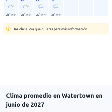
26
°
27
°
29
°
31
°
/
18
°
/
16
°
/
17
°
/
19
°
Haz clic el día que quieras para más información
Clima promedio en Watertown en
junio de 2027