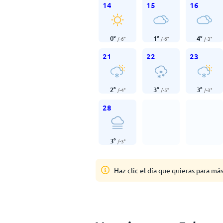
14
15
16
0
°
1
°
4
°
/
-6
°
/
-6
°
/
-3
°
21
22
23
2
°
3
°
3
°
/
-4
°
/
-5
°
/
-3
°
28
3
°
/
-3
°
Haz clic el día que quieras para má