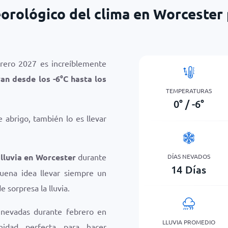
orológico del clima en Worcester 
brero 2027 es increíblemente
van desde los
-6
°
C
hasta los
TEMPERATURAS
0
°
/
-6
°
 abrigo, también lo es llevar
 lluvia en Worcester
durante
DÍAS NEVADOS
14
Días
uena idea llevar siempre un
e sorpresa la lluvia.
 nevadas durante febrero en
LLUVIA PROMEDIO
nidad perfecta para hacer