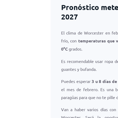
Pronóstico mete
2027
El clima de Worcester en fe
frío, con
temperaturas que 
0
°
C
grados.
Es recomendable usar ropa de
guantes y bufanda.
Puedes esperar
3 u 8 días de
el mes de febrero. Es una b
paragüas para que no te pille d
Van a haber varios días con
Worcester. Será la oportu