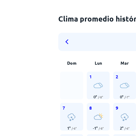
Clima promedio histór
Dom
Lun
Mar
1
2
0
°
0
°
/
-8
°
/
-7
°
7
8
9
1
°
-1
°
2
°
/
-6
°
/
-8
°
/
-6
°