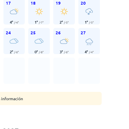
17
18
19
20
4
°
1
°
2
°
1
°
/
-4
°
/
-7
°
/
-5
°
/
-5
°
24
25
26
27
2
°
0
°
3
°
4
°
/
-6
°
/
-8
°
/
-6
°
/
-4
°
s información