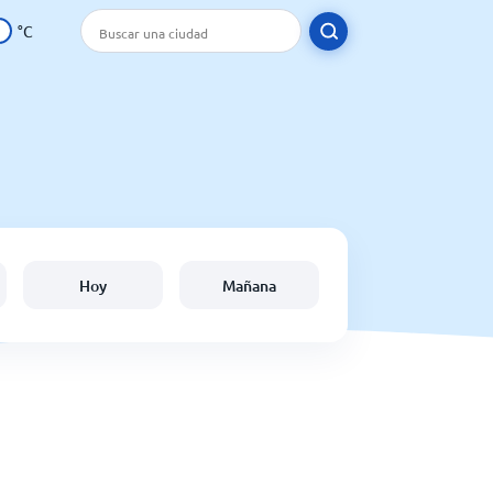
°C
Hoy
Mañana