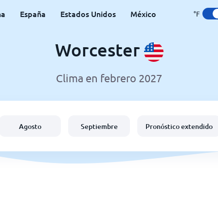
na
España
Estados Unidos
México
°F
Worcester
Clima en febrero 2027
Agosto
Septiembre
Pronóstico extendido