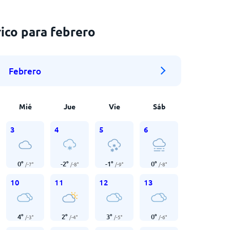
ico para febrero
Febrero
Mié
Jue
Vie
Sáb
3
4
5
6
0
°
-2
°
-1
°
0
°
/
-7
°
/
-8
°
/
-9
°
/
-8
°
10
11
12
13
4
°
2
°
3
°
0
°
/
-3
°
/
-4
°
/
-5
°
/
-6
°