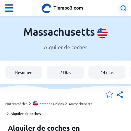
°F
°C
Massachusetts
Alquiler de coches
El clima en Massachusetts
Estados Unidos
Resumen
7 Días
14 días
España
Argentina
Norteamérica
Estados Unidos
Massachusetts
Alquiler de coches
Mis ubicaciones
Alquiler de coches en