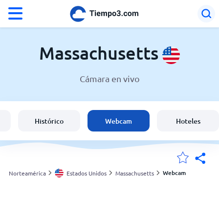
°F
°C
Massachusetts
Cámara en vivo
El clima en Massachusetts
Estados Unidos
Histórico
Webcam
Hoteles
España
Argentina
Webcam
Norteamérica
Estados Unidos
Massachusetts
Mis ubicaciones