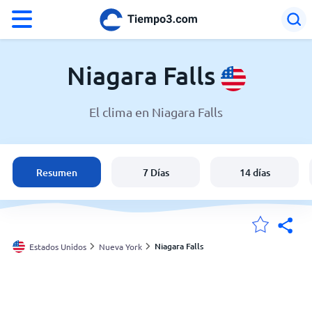
°F
°C
Niagara Falls
El clima en Niagara Falls
El clima en Niagara Falls
Estados Unidos
Resumen
7 Días
14 días
España
Argentina
Niagara Falls
Estados Unidos
Nueva York
Mis ubicaciones