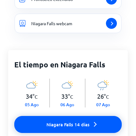
Niagara Falls webcam
El tiempo en Niagara Falls
34
°
33
°
26
°
C
C
C
05 Ago
06 Ago
07 Ago
Niagara Falls 14 días