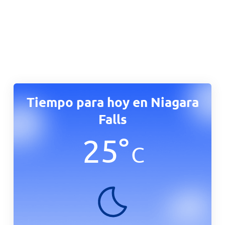
Tiempo para hoy en Niagara
Falls
25
°
C