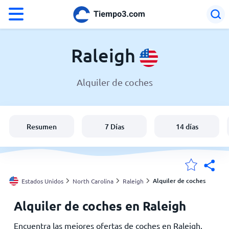
°F
°C
Raleigh
Alquiler de coches
El clima en Raleigh
Estados Unidos
Resumen
7 Días
14 días
España
Argentina
Alquiler de coches
Estados Unidos
North Carolina
Raleigh
Alquiler de coches en Raleigh
Mis ubicaciones
Encuentra las mejores ofertas de coches en Raleigh.