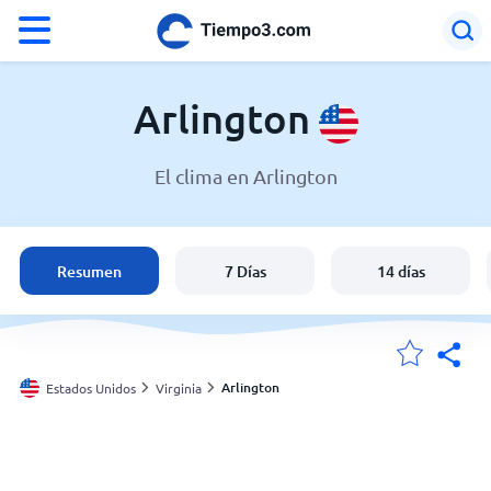
°F
°C
Arlington
El clima en Arlington
El clima en Arlington
Estados Unidos
Resumen
7 Días
14 días
España
Argentina
Arlington
Estados Unidos
Virginia
Mis ubicaciones