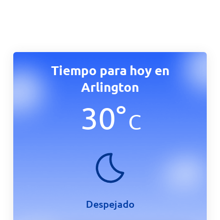
Tiempo para hoy en
Arlington
30
°
C
Despejado