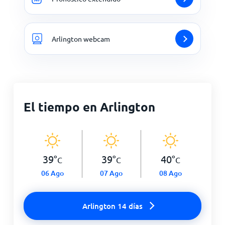
Arlington webcam
El tiempo en Arlington
39
°
39
°
40
°
C
C
C
06 Ago
07 Ago
08 Ago
Arlington 14 días