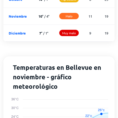
Noviembre
10
°
/
4
°
Malo
11
19
Diciembre
7
°
/
1
°
Muy malo
9
19
Temperaturas en Bellevue en
noviembre - gráfico
meteorológico