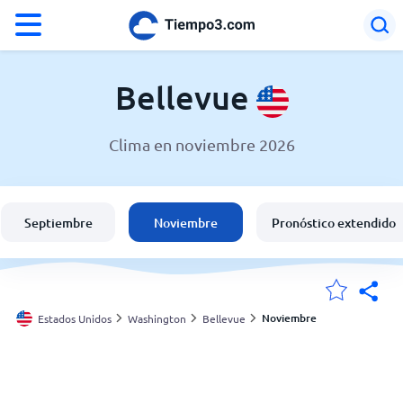
°F
°C
Bellevue
Clima en noviembre 2026
El clima en Bellevue
Estados Unidos
Septiembre
Noviembre
Pronóstico extendido
España
Argentina
Noviembre
Estados Unidos
Washington
Bellevue
Mis ubicaciones