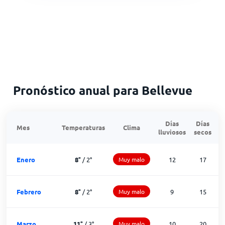
Pronóstico anual para Bellevue
Días
Días
Mes
Temperaturas
Clima
lluviosos
secos
n
Enero
8
°
/
2
°
Muy malo
12
17
Febrero
8
°
/
2
°
Muy malo
9
15
Marzo
11
°
/
3
°
Muy malo
10
20