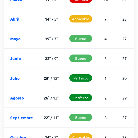
Abril
14
°
/
5
°
Agradable
7
23
Mayo
19
°
/
7
°
Bueno
4
27
Junio
22
°
/
9
°
Bueno
3
27
Julio
26
°
/
12
°
Perfecto
1
30
Agosto
26
°
/
13
°
Perfecto
2
29
Septiembre
22
°
/
11
°
Bueno
3
27
Octubre
16
°
/
7
°
Agradable
8
23