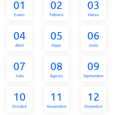
01
02
03
Enero
Febrero
Marzo
04
05
06
Abril
Mayo
Junio
07
08
09
Julio
Agosto
Septiembre
10
11
12
Octubre
Noviembre
Diciembre