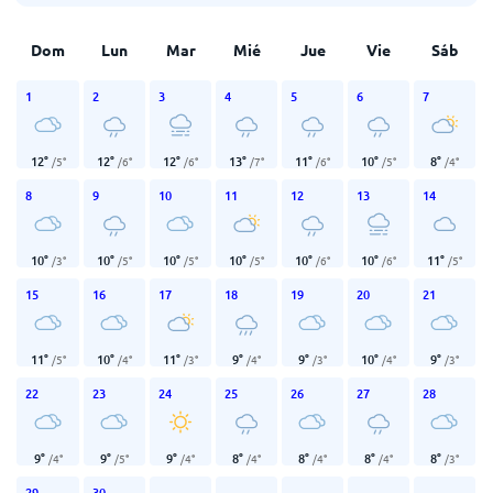
Dom
Lun
Mar
Mié
Jue
Vie
Sáb
1
2
3
4
5
6
7
12
°
12
°
12
°
13
°
11
°
10
°
8
°
/
5
°
/
6
°
/
6
°
/
7
°
/
6
°
/
5
°
/
4
°
8
9
10
11
12
13
14
10
°
10
°
10
°
10
°
10
°
10
°
11
°
/
3
°
/
5
°
/
5
°
/
5
°
/
6
°
/
6
°
/
5
°
15
16
17
18
19
20
21
11
°
10
°
11
°
9
°
9
°
10
°
9
°
/
5
°
/
4
°
/
3
°
/
4
°
/
3
°
/
4
°
/
3
°
22
23
24
25
26
27
28
9
°
9
°
9
°
8
°
8
°
8
°
8
°
/
4
°
/
5
°
/
4
°
/
4
°
/
4
°
/
4
°
/
3
°
29
30