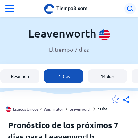
°F
°C
Leavenworth
El tiempo 7 días
El clima en Leavenworth
Estados Unidos
Resumen
7 Días
14 días
España
Argentina
7 Días
Estados Unidos
Washington
Leavenworth
Pronóstico de los próximos 7
Mis ubicaciones
días para Leavenworth