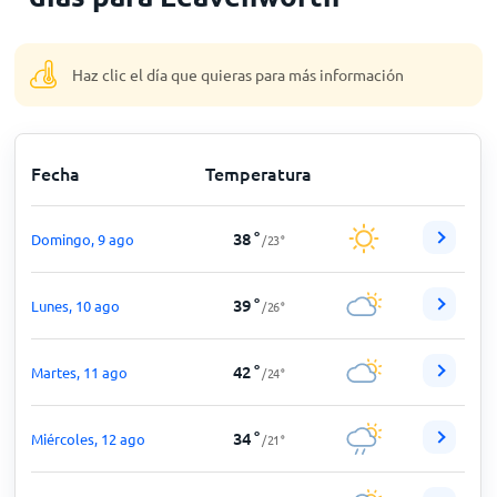
Inicio
Haz clic el día que quieras para más información
Fecha
Temperatura
38
°
Domingo, 9 ago
/
23
°
39
°
Lunes, 10 ago
/
26
°
42
°
Martes, 11 ago
/
24
°
34
°
Miércoles, 12 ago
/
21
°