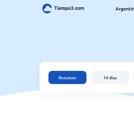
Argenti
Resumen
14 días