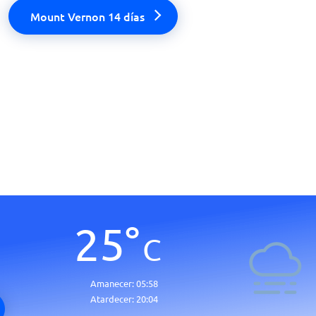
Mount Vernon 14 días
25
°
C
Amanecer:
05:58
Atardecer:
20:04