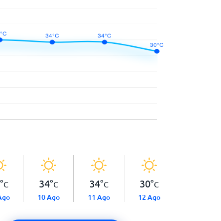
°
34
°
34
°
30
°
C
C
C
C
Ago
10 Ago
11 Ago
12 Ago