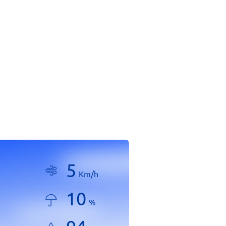
5
Km/h
10
%