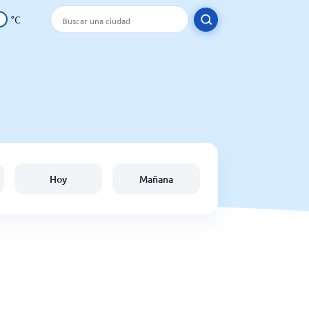
°C
Hoy
Mañana