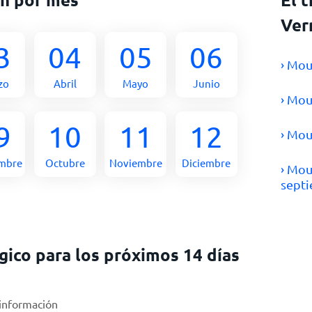
Ver
3
04
05
06
› Mou
zo
Abril
Mayo
Junio
› Mou
9
10
11
12
› Mou
embre
Octubre
Noviembre
Diciembre
› Mou
sept
ico para los próximos 14 días
 información