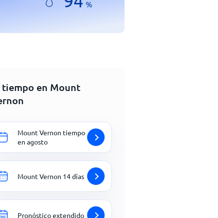
94
%
l tiempo en Mount
ernon
Mount Vernon tiempo
en agosto
Mount Vernon 14 días
Pronóstico extendido