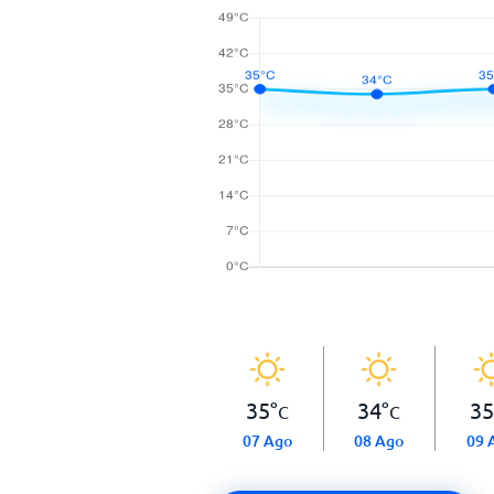
35
°
34
°
35
C
C
07 Ago
08 Ago
09 