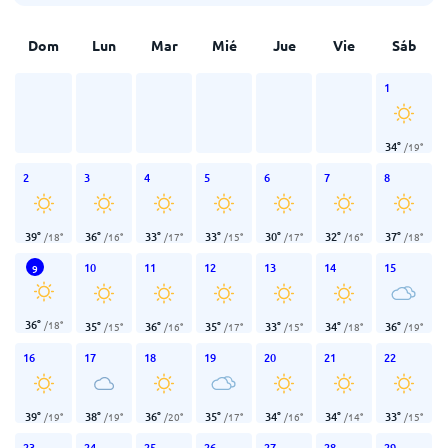
Dom
Lun
Mar
Mié
Jue
Vie
Sáb
1
34
°
/
19
°
2
3
4
5
6
7
8
39
°
36
°
33
°
33
°
30
°
32
°
37
°
/
18
°
/
16
°
/
17
°
/
15
°
/
17
°
/
16
°
/
18
°
10
11
12
13
14
15
9
36
°
/
18
°
35
°
36
°
35
°
33
°
34
°
36
°
/
15
°
/
16
°
/
17
°
/
15
°
/
18
°
/
19
°
16
17
18
19
20
21
22
39
°
38
°
36
°
35
°
34
°
34
°
33
°
/
19
°
/
19
°
/
20
°
/
17
°
/
16
°
/
14
°
/
15
°
23
24
25
26
27
28
29