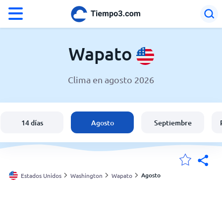
°F
°C
Wapato
Clima en agosto 2026
El clima en Wapato
Estados Unidos
14 días
Agosto
Septiembre
España
Argentina
Agosto
Estados Unidos
Washington
Wapato
Mis ubicaciones