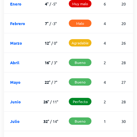
Enero
4
°
/
-5
°
Muy malo
6
20
Febrero
7
°
/
-3
°
Malo
4
20
Marzo
12
°
/
0
°
Agradable
4
26
Abril
16
°
/
3
°
Bueno
2
28
Mayo
22
°
/
7
°
Bueno
4
27
Junio
26
°
/
11
°
Perfecto
2
28
Julio
32
°
/
14
°
Bueno
1
30