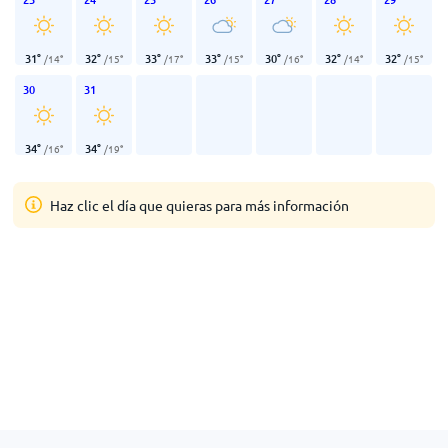
31
°
32
°
33
°
33
°
30
°
32
°
32
°
/
14
°
/
15
°
/
17
°
/
15
°
/
16
°
/
14
°
/
15
°
30
31
34
°
34
°
/
16
°
/
19
°
Haz clic el día que quieras para más información