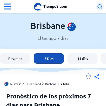
°F
°C
Brisbane
El tiempo 7 días
El clima en Brisbane
Australia
Resumen
7 Días
14 días
España
Argentina
7 Días
Australia
Queensland
Brisbane
Pronóstico de los próximos 7
Mis ubicaciones
días para Brisbane