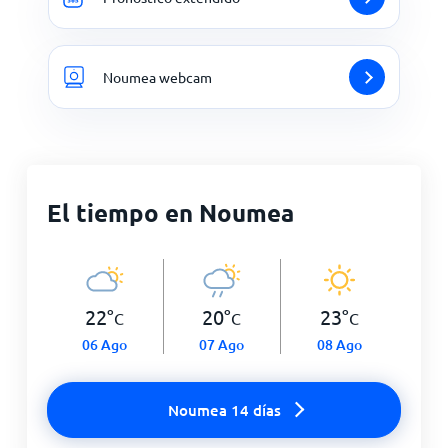
Noumea webcam
El tiempo en Noumea
22
°
20
°
23
°
C
C
C
06 Ago
07 Ago
08 Ago
Noumea 14 días