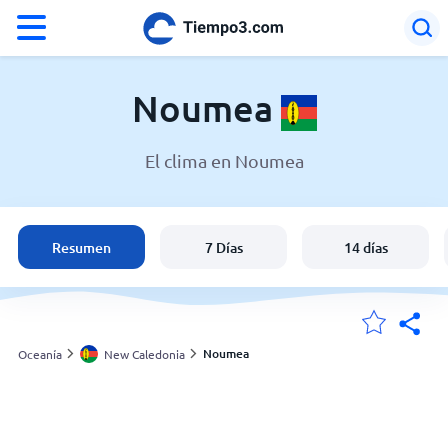
°F
°C
Noumea
El clima en Noumea
El clima en Noumea
New Caledonia
Resumen
7 Días
14 días
España
Argentina
Noumea
Oceanía
New Caledonia
Mis ubicaciones