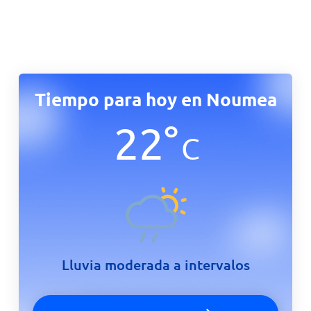
Tiempo para hoy en Noumea
22
°
C
Lluvia moderada a intervalos