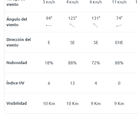
8
5
4
6
11
1
Km/h
Km/h
Km/h
Km/h
Km/h
Km/h
viento
89
°
89
°
94
°
125
°
131
°
74
°
Ángulo del
viento
Dirección del
E
E
E
SE
SE
ENE
viento
52
%
Nubosidad
58
%
18
%
88
%
72
%
88
%
0
Índice UV
0
6
13
4
0
Km
Visibilidad
2
Km
10
Km
10
Km
9
Km
9
Km