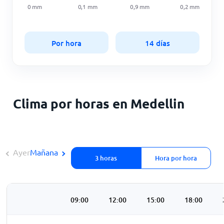
0
mm
0,1
mm
0,9
mm
0,2
mm
Por hora
14 días
Clima por horas en Medellin
Ayer
Mañana
3 horas
Hora por hora
3:00
06:00
09:00
12:00
15:00
18:00