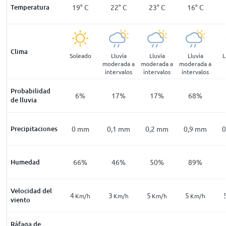
2
°
C
Temperatura
11
°
C
19
°
C
22
°
C
23
°
C
16
°
C
Clima
blina
Neblina
Soleado
Lluvia
Lluvia
Lluvia
L
moderada a
moderada a
moderada a
intervalos
intervalos
intervalos
Probabilidad
27
%
29
%
6
%
17
%
17
%
68
%
de lluvia
mm
Precipitaciones
0
mm
0
mm
0,1
mm
0,2
mm
0,9
mm
0
96
%
Humedad
97
%
66
%
46
%
50
%
89
%
Velocidad del
4
4
3
5
5
Km/h
Km/h
Km/h
Km/h
Km/h
Km/h
viento
Ráfaga de