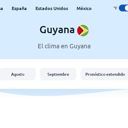
na
España
Estados Unidos
México
°F
Guyana
El clima en Guyana
Agosto
Septiembre
Pronóstico extendido