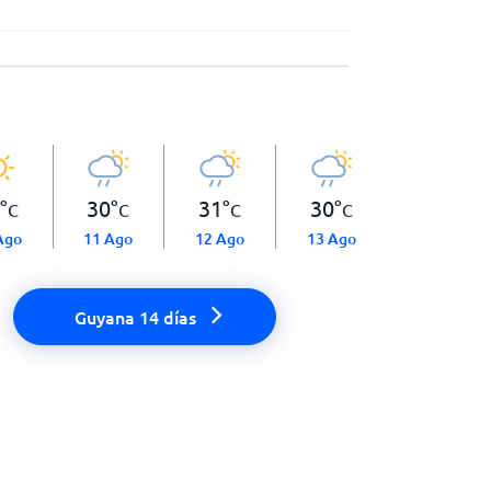
°
30
°
31
°
30
°
C
C
C
C
Ago
11 Ago
12 Ago
13 Ago
Guyana 14 días