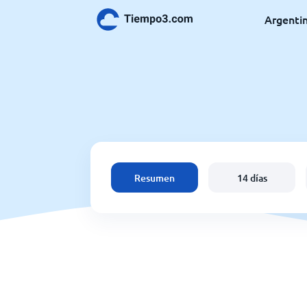
Argenti
Resumen
14 días