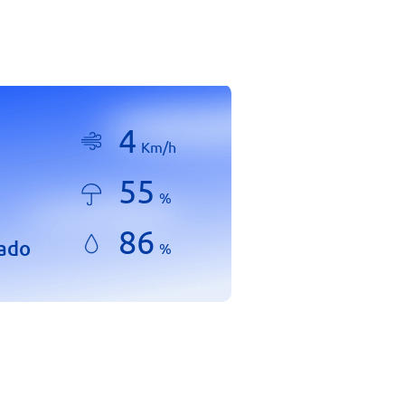
4
Km/h
55
%
86
lado
%