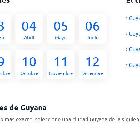
› Guy
3
04
05
06
› Guy
zo
Abril
Mayo
Junio
› Guy
9
10
11
12
› Guy
embre
Octubre
Noviembre
Diciembre
es de Guyana
 más exacto, seleccione una ciudad Guyana de la siguient