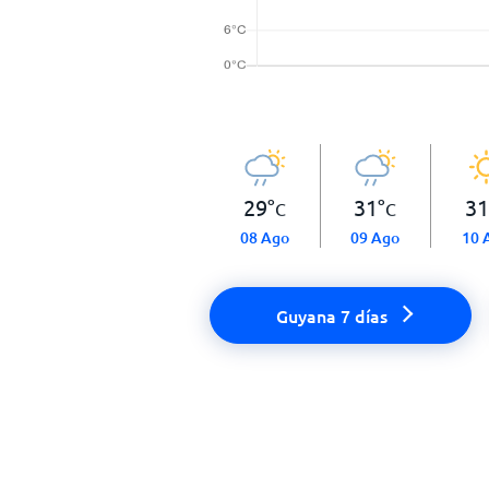
29
°
31
°
31
C
C
08 Ago
09 Ago
10 
Guyana 7 días