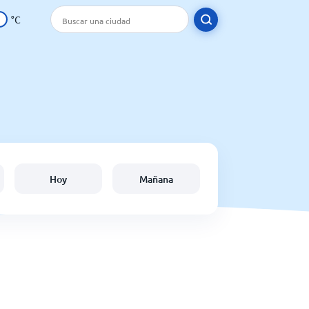
°C
Hoy
Mañana