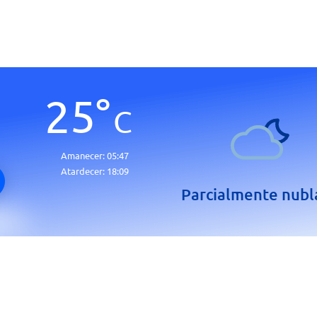
25
°
C
Amanecer:
05:47
Atardecer:
18:09
Parcialmente nub