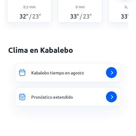
0,5
mm
0
mm
0,3
m
32
°
23
°
33
°
23
°
33
°
/
/
/
Clima en Kabalebo
Kabalebo tiempo en agosto
Pronóstico extendido