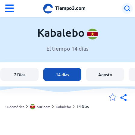
°F
°C
Kabalebo
El tiempo 14 días
El clima en Kabalebo
Surinam
7 Días
14 días
Agosto
España
Argentina
14 Días
Sudamérica
Surinam
Kabalebo
Mis ubicaciones