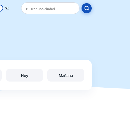
°C
Hoy
Mañana