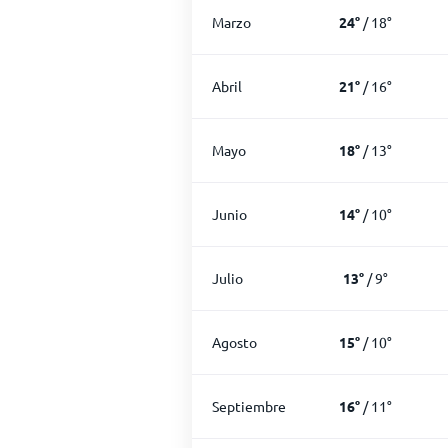
Marzo
24
°
/
18
°
Abril
21
°
/
16
°
Mayo
18
°
/
13
°
Junio
14
°
/
10
°
Julio
13
°
/
9
°
Agosto
15
°
/
10
°
Septiembre
16
°
/
11
°