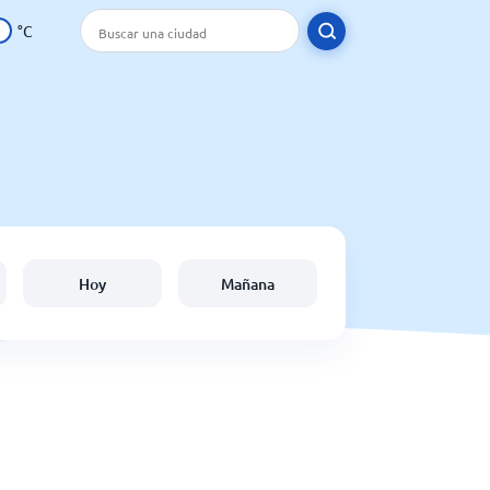
°C
Hoy
Mañana