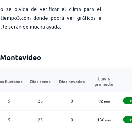
o se olvida de verificar el clima para el
tiempo3.com donde podrá ver gráficos e
, le serán de mucha ayuda.
a Montevideo
Lluvia
as lluviosos
Días secos
Días nevados
promedio
5
26
0
92
P
mm
5
23
0
136
P
mm