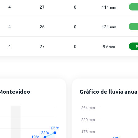
4
27
0
111
mm
4
26
0
121
mm
4
27
0
99
P
mm
 Montevideo
Gráfico de lluvia anua