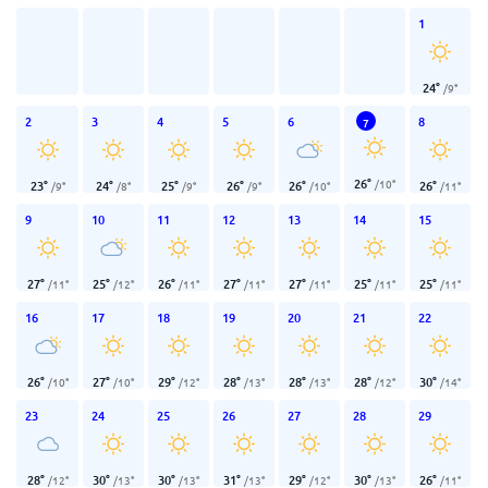
1
24
°
/
9
°
2
3
4
5
6
8
7
26
°
/
10
°
23
°
24
°
25
°
26
°
26
°
26
°
/
9
°
/
8
°
/
9
°
/
9
°
/
10
°
/
11
°
9
10
11
12
13
14
15
27
°
25
°
26
°
27
°
27
°
25
°
25
°
/
11
°
/
12
°
/
11
°
/
11
°
/
11
°
/
11
°
/
11
°
16
17
18
19
20
21
22
26
°
27
°
29
°
28
°
28
°
28
°
30
°
/
10
°
/
10
°
/
12
°
/
13
°
/
13
°
/
12
°
/
14
°
23
24
25
26
27
28
29
28
°
30
°
30
°
31
°
29
°
30
°
26
°
/
12
°
/
13
°
/
13
°
/
13
°
/
12
°
/
13
°
/
11
°