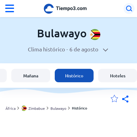
°F
°C
Bulawayo
Clima histórico -
6 de agosto
El clima en Bulawayo
Zimbabue
Mañana
Histórico
Hoteles
España
Argentina
Histórico
África
Zimbabue
Bulawayo
Mis ubicaciones