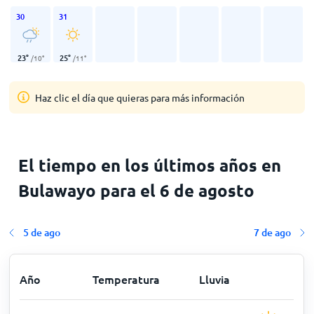
30
31
23
°
25
°
/
10
°
/
11
°
Haz clic el día que quieras para más información
El tiempo en los últimos años en
Bulawayo para el 6 de agosto
5 de ago
7 de ago
Año
Temperatura
Lluvia