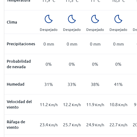
Clima
Despejado
Despejado
Despejado
Despejado
De
Precipitaciones
0
mm
0
mm
0
mm
0
mm
Probabilidad
0%
0%
0%
0%
de nevada
Humedad
31%
33%
38%
41%
Velocidad del
11.2
12.2
11.9
10.8
9
Km/h
Km/h
Km/h
Km/h
viento
Ráfaga de
23.4
25.7
24.9
22.7
20
Km/h
Km/h
Km/h
Km/h
viento