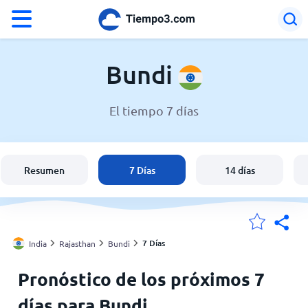
°F
°C
Bundi
El tiempo 7 días
El clima en Bundi
India
Resumen
7 Días
14 días
España
Argentina
7 Días
India
Rajasthan
Bundi
Pronóstico de los próximos 7
Mis ubicaciones
días para Bundi