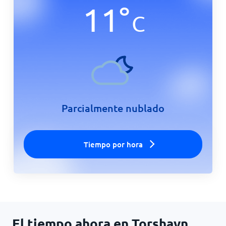
11
°
C
Inicio
Parcialmente nublado
Tiempo por hora
El tiempo ahora en Torshavn