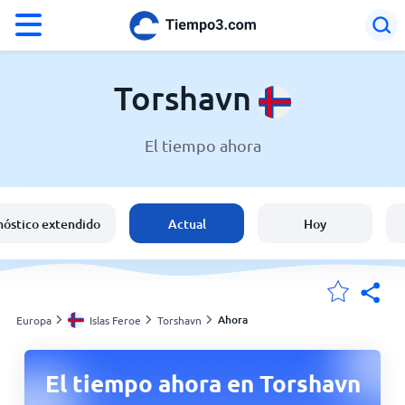
°F
°C
Torshavn
El tiempo ahora
El clima en Torshavn
Islas Feroe
nóstico extendido
Actual
Hoy
España
Argentina
Ahora
Europa
Islas Feroe
Torshavn
Mis ubicaciones
El tiempo ahora en Torshavn