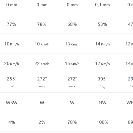
0
0
0
0,1
0
mm
mm
mm
mm
77
%
78
%
68
%
53
%
4
10
10
13
14
12
Km/h
Km/h
Km/h
Km/h
20
22
15
17
14
Km/h
Km/h
Km/h
Km/h
255
°
272
°
272
°
305
°
2
WSW
W
W
NW
W
4
%
2
%
78
%
100
%
8