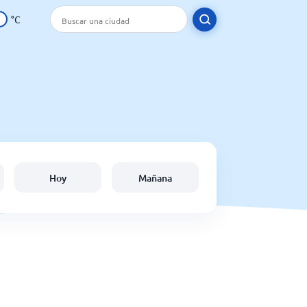
°C
Hoy
Mañana