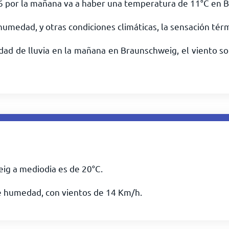
26 por la mañana va a haber una temperatura de
11
°
C
en B
humedad, y otras condiciones climáticas, la sensación tér
dad de lluvia en la mañana en Braunschweig, el viento so
ig a mediodia es de
20
°
C
.
e humedad, con vientos de
14
Km/h
.