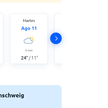
Martes
Miércoles
Ago 11
Ago 12
0
mm
0
mm
27
°
10
°
/
24
°
11
°
/
unschweig