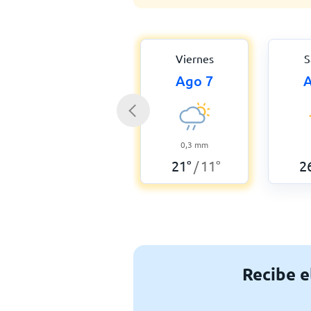
Viernes
S
Ago 7
A
0,3
mm
21
°
11
°
2
/
Recibe e