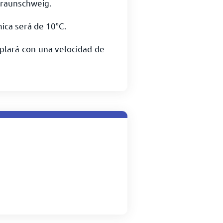
raunschweig.
mica será de
10
°
C
.
plará con una velocidad de