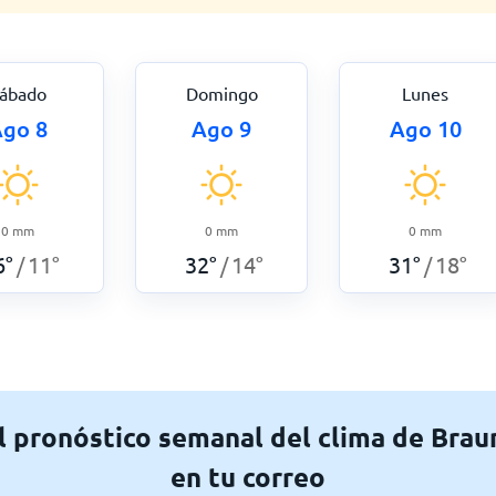
ábado
Domingo
Lunes
go 8
Ago 9
Ago 10
0
mm
0
mm
0
mm
6
°
11
°
32
°
14
°
31
°
18
°
/
/
/
l pronóstico semanal del clima de Bra
en tu correo