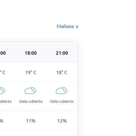
Mañana
:00
18:00
21:00
°
C
19
°
C
18
°
C
ubierto
Cielo cubierto
Cielo cubierto
%
11
%
12
%