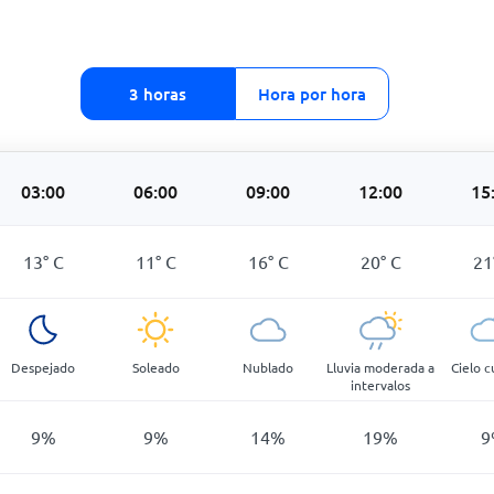
3 horas
Hora por hora
03:00
06:00
09:00
12:00
15
13
°
C
11
°
C
16
°
C
20
°
C
21
Despejado
Soleado
Nublado
Lluvia moderada a
Cielo c
intervalos
9
%
9
%
14
%
19
%
9