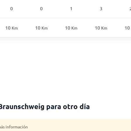
0
0
1
3
10
10
10
10
10
Km
Km
Km
Km
 Braunschweig para otro día
 más información