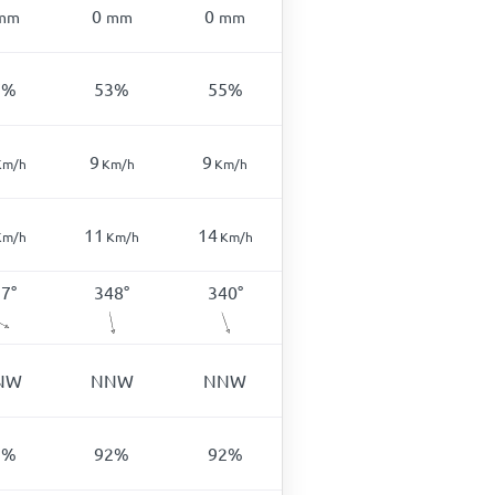
0
0
mm
mm
mm
7
%
53
%
55
%
9
9
Km/h
Km/h
Km/h
11
14
Km/h
Km/h
Km/h
97
°
348
°
340
°
NW
NNW
NNW
9
%
92
%
92
%