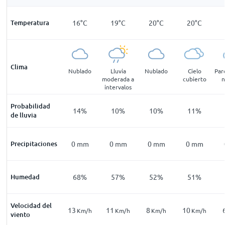
13
°
C
Temperatura
11
°
C
16
°
C
19
°
C
20
°
C
20
°
C
Clima
pejado
Soleado
Nublado
Lluvia
Nublado
Cielo
Par
moderada a
cubierto
n
intervalos
Probabilidad
9
%
9
%
14
%
10
%
10
%
11
%
de lluvia
mm
Precipitaciones
0
mm
0
mm
0
mm
0
mm
0
mm
77
%
Humedad
78
%
68
%
57
%
52
%
51
%
Velocidad del
10
13
11
8
10
Km/h
Km/h
Km/h
Km/h
Km/h
Km/h
viento