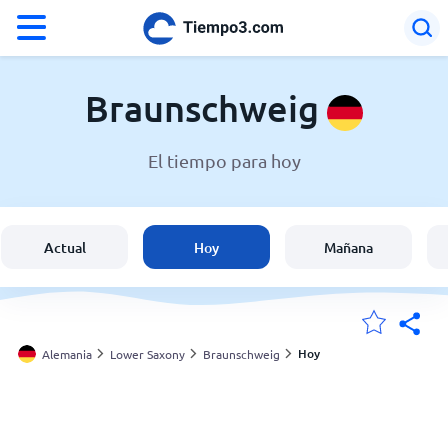
°F
°C
Braunschweig
El tiempo para hoy
El clima en Braunschweig
Alemania
Actual
Hoy
Mañana
España
Argentina
Hoy
Alemania
Lower Saxony
Braunschweig
Mis ubicaciones