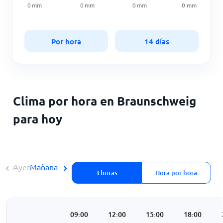
0
mm
0
mm
0
mm
0
mm
Por hora
14 días
Clima por hora en Braunschweig
para hoy
Ayer
Mañana
3 horas
Hora por hora
3:00
06:00
09:00
12:00
15:00
18:00