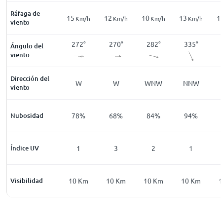
Ráfaga de
22
15
12
10
13
1
Km/h
Km/h
Km/h
Km/h
Km/h
Km/h
viento
255
°
272
°
272
°
270
°
282
°
335
°
Ángulo del
viento
Dirección del
WSW
W
W
W
WNW
NNW
viento
4
%
Nubosidad
2
%
78
%
68
%
84
%
94
%
0
Índice UV
0
1
3
2
1
0
Km
Visibilidad
10
Km
10
Km
10
Km
10
Km
10
Km