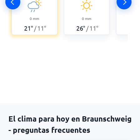
0
0
mm
0
mm
31
°
21
°
11
°
26
°
11
°
/
/
El clima para hoy en Braunschweig
- preguntas frecuentes