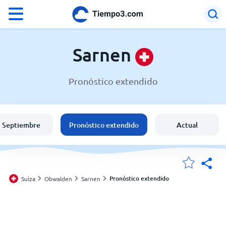
°F
°C
Sarnen
Pronóstico extendido
El clima en Sarnen
Suiza
Septiembre
Pronóstico extendido
Actual
España
Argentina
Pronóstico extendido
Suiza
Obwalden
Sarnen
Mis ubicaciones