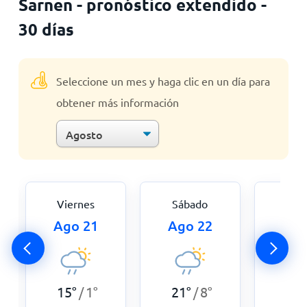
Sarnen - pronóstico extendido -
30 días
Seleccione un mes y haga clic en un día para
obtener más información
Viernes
Sábado
Dom
Ago 21
Ago 22
Ago
15
°
1
°
21
°
8
°
19
°
/
/