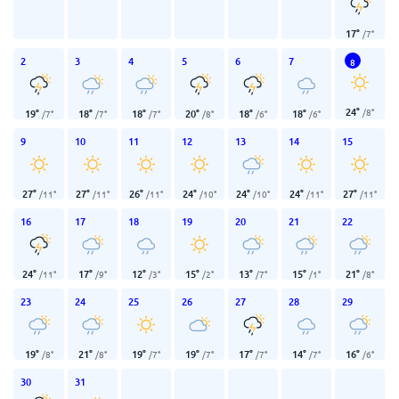
17
°
/
7
°
2
3
4
5
6
7
8
24
°
/
8
°
19
°
18
°
18
°
20
°
18
°
18
°
/
7
°
/
7
°
/
7
°
/
8
°
/
6
°
/
6
°
9
10
11
12
13
14
15
27
°
27
°
26
°
24
°
24
°
24
°
27
°
/
11
°
/
11
°
/
11
°
/
10
°
/
10
°
/
11
°
/
11
°
16
17
18
19
20
21
22
24
°
17
°
12
°
15
°
13
°
15
°
21
°
/
11
°
/
9
°
/
3
°
/
2
°
/
7
°
/
1
°
/
8
°
23
24
25
26
27
28
29
19
°
21
°
19
°
19
°
17
°
14
°
16
°
/
8
°
/
8
°
/
7
°
/
7
°
/
7
°
/
7
°
/
6
°
30
31