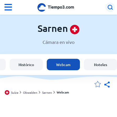
°F
°C
Sarnen
Cámara en vivo
El clima en Sarnen
Suiza
Histórico
Webcam
Hoteles
España
Argentina
Webcam
Suiza
Obwalden
Sarnen
Mis ubicaciones