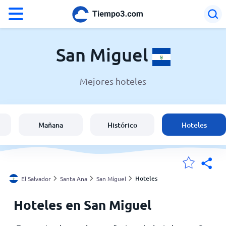
°F
°C
San Miguel
Mejores hoteles
El clima en San Miguel
El Salvador
Mañana
Histórico
Hoteles
España
Argentina
Hoteles
El Salvador
Santa Ana
San Miguel
Hoteles en San Miguel
Mis ubicaciones